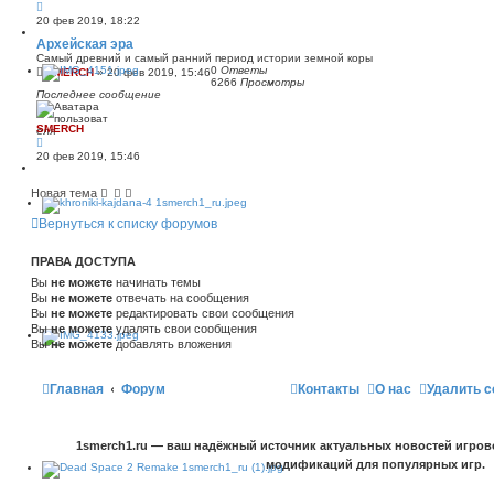
20 фев 2019, 18:22
Архейская эра
Самый древний и самый ранний период истории земной коры
0
Ответы
SMERCH
»
20 фев 2019, 15:46
6266
Просмотры
Последнее сообщение
SMERCH
20 фев 2019, 15:46
Новая тема
Вернуться к списку форумов
ПРАВА ДОСТУПА
Вы
не можете
начинать темы
Вы
не можете
отвечать на сообщения
Вы
не можете
редактировать свои сообщения
Вы
не можете
удалять свои сообщения
Вы
не можете
добавлять вложения
Главная
Форум
Контакты
О нас
Удалить c
1smerch1.ru — ваш надёжный источник актуальных новостей игров
модификаций для популярных игр.