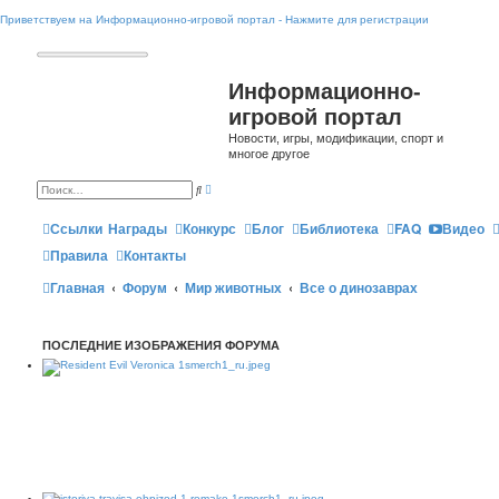
Приветствуем на Информационно-игровой портал - Нажмите для регистрации
Информационно-
игровой портал
Новости, игры, модификации, спорт и
многое другое
Р
П
а
о
с
и
ш
Ссылки
Награды
Конкурс
Блог
Библиотека
FAQ
Видео
с
и
к
р
Правила
Контакты
е
н
Главная
Форум
Мир животных
Все о динозаврах
н
ы
й
п
о
ПОСЛЕДНИЕ ИЗОБРАЖЕНИЯ ФОРУМА
и
с
к