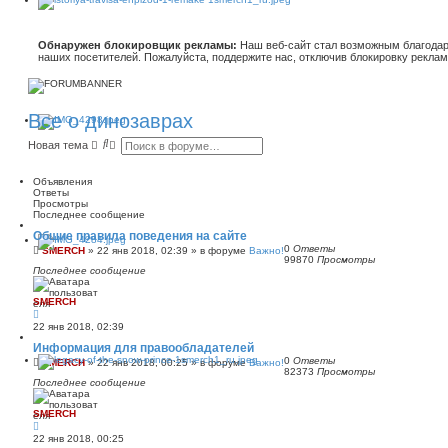
Обнаружен блокировщик рекламы:
Наш веб-сайт стал возможным благодар
наших посетителей. Пожалуйста, поддержите нас, отключив блокировку реклам
Все о динозаврах
П
Р
Новая тема
о
а
и
с
с
ш
Объявления
к
и
Ответы
р
Просмотры
е
Последнее сообщение
н
Общие правила поведения на сайте
н
0
Ответы
ы
SMERCH
»
22 янв 2018, 02:39
» в форуме
Важно!
99870
Просмотры
й
Последнее сообщение
п
о
и
SMERCH
с
к
22 янв 2018, 02:39
Информация для правообладателей
0
Ответы
SMERCH
»
22 янв 2018, 00:25
» в форуме
Важно!
82373
Просмотры
Последнее сообщение
SMERCH
22 янв 2018, 00:25