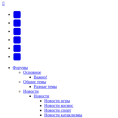
YouTube
(Откроется
В
в
Контакте
Facebook
новой
(Откроется
(Откроется
Одноклассники
вкладке)
в
в
(Откроется
Twitter
новой
новой
в
(Откроется
Telegram
вкладке)
вкладке)
новой
в
(Откроется
Форумы
Основное
вкладке)
новой
в
Важно!
вкладке)
новой
Общие темы
Разные темы
вкладке)
Новости
Новости
Новости игры
Новости космос
Новости спорт
Новости катаклизмы