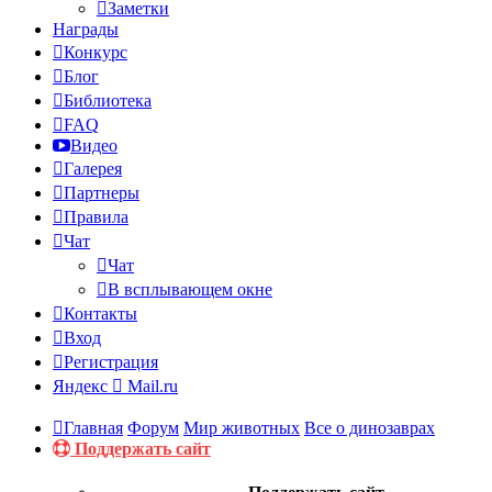
Заметки
Награды
Конкурс
Блог
Библиотека
FAQ
Видео
Галерея
Партнеры
Правила
Чат
Чат
В всплывающем окне
Контакты
Вход
Регистрация
Яндекс
Mail.ru
Главная
Форум
Мир животных
Все о динозаврах
Поддержать сайт