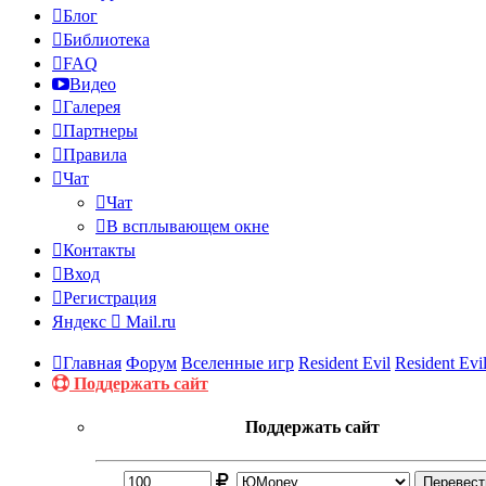
Блог
Библиотека
FAQ
Видео
Галерея
Партнеры
Правила
Чат
Чат
В всплывающем окне
Контакты
Вход
Регистрация
Яндекс
Mail.ru
Главная
Форум
Вселенные игр
Resident Evil
Resident Evi
Поддержать сайт
Поддержать сайт