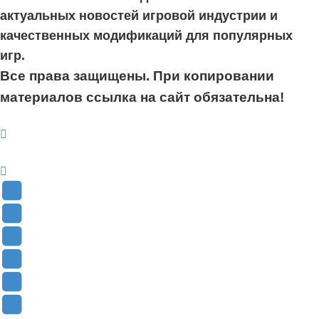
актуальных новостей игровой индустрии и
качественных модификаций для популярных
игр.
Все права защищены. При копировании
материалов ссылка на сайт обязательна!
YouTube
(Откроется
В
в
Контакте
Facebook
новой
(Откроется
(Откроется
Одноклассники
вкладке)
в
в
(Откроется
Twitter
новой
новой
в
(Откроется
Telegram