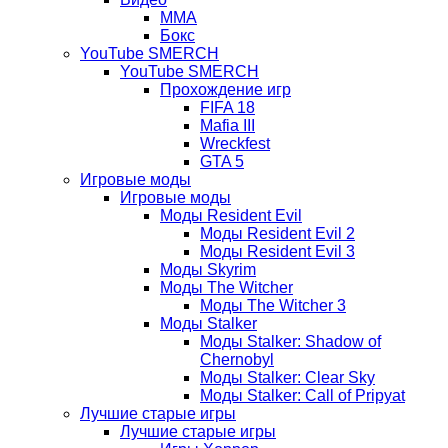
ММА
Бокс
YouTube SMERCH
YouTube SMERCH
Прохождение игр
FIFA 18
Mafia III
Wreckfest
GTA 5
Игровые моды
Игровые моды
Моды Resident Evil
Моды Resident Evil 2
Моды Resident Evil 3
Моды Skyrim
Моды The Witcher
Моды The Witcher 3
Моды Stalker
Моды Stalker: Shadow of
Chernobyl
Моды Stalker: Clear Sky
Моды Stalker: Call of Pripyat
Лучшие старые игры
Лучшие старые игры