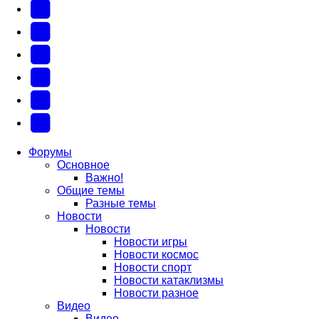
YouTube
(Откроется
В
в
Контакте
Facebook
новой
(Откроется
(Откроется
Одноклассники
вкладке)
в
в
(Откроется
Twitter
новой
новой
в
(Откроется
Telegram
вкладке)
вкладке)
новой
в
(Откроется
Форумы
Основное
вкладке)
новой
в
Важно!
вкладке)
новой
Общие темы
Разные темы
вкладке)
Новости
Новости
Новости игры
Новости космос
Новости спорт
Новости катаклизмы
Новости разное
Видео
Видео