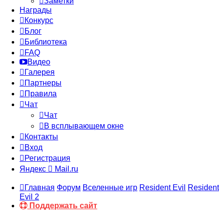
Заметки
Награды
Конкурс
Блог
Библиотека
FAQ
Видео
Галерея
Партнеры
Правила
Чат
Чат
В всплывающем окне
Контакты
Вход
Регистрация
Яндекс
Mail.ru
Главная
Форум
Вселенные игр
Resident Evil
Resident
Evil 2
Поддержать сайт