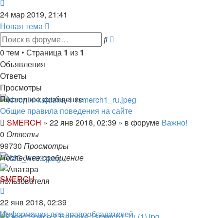
Перейти
к
24 мар 2019, 21:41
последнему
Новая тема
сообщению
Расширенный
Поиск
поиск
0 тем • Страница
1
из
1
Объявления
Ответы
Просмотры
Последнее сообщение
Общие правила поведения на сайте
SMERCH
»
22 янв 2018, 02:39
» в форуме
Важно!
0
Ответы
99730
Просмотры
Последнее сообщение
SMERCH
22 янв 2018, 02:39
Информация для правообладателей