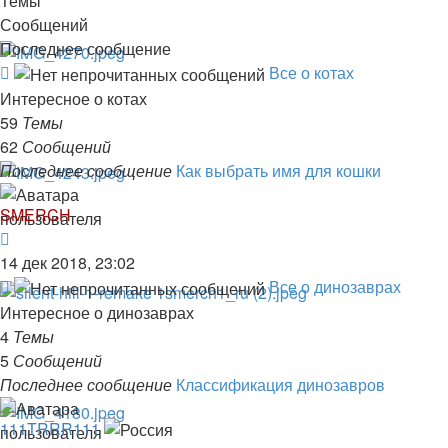
Темы
Сообщений
Последнее сообщение
Канал
Все о котах
-
Интересное о котах
Все
59
Темы
о
62
Сообщений
котах
Последнее сообщение
Как выбрать имя для кошки
SMERCH
Перейти
к
14 дек 2018, 23:02
последнему
Канал
Все о динозаврах
сообщению
-
Интересное о динозаврах
Все
4
Темы
о
5
Сообщений
динозаврах
Последнее сообщение
Классификация динозавров
111TRRR111