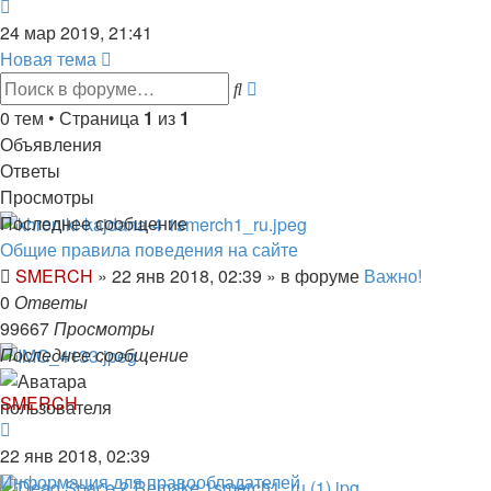
Перейти
к
24 мар 2019, 21:41
последнему
Новая тема
сообщению
Расширенный
Поиск
поиск
0 тем • Страница
1
из
1
Объявления
Ответы
Просмотры
Последнее сообщение
Общие правила поведения на сайте
SMERCH
»
22 янв 2018, 02:39
» в форуме
Важно!
0
Ответы
99667
Просмотры
Последнее сообщение
SMERCH
22 янв 2018, 02:39
Информация для правообладателей