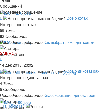
Темы
Сообщений
Последнее сообщение
Канал
Все о котах
-
Интересное о котах
Все
59
Темы
о
62
Сообщений
котах
Последнее сообщение
Как выбрать имя для кошки
SMERCH
Перейти
к
14 дек 2018, 23:02
последнему
Канал
Все о динозаврах
сообщению
-
Интересное о динозаврах
Все
4
Темы
о
5
Сообщений
динозаврах
Последнее сообщение
Классификация динозавров
111TRRR111