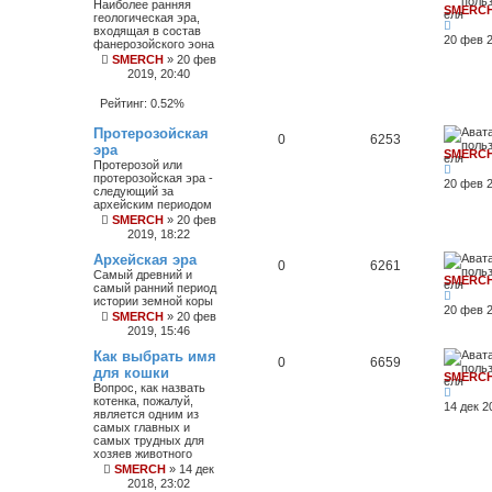
б
Наиболее ранняя
SMERC
щ
геологическая эра,
е
входящая в состав
20 фев 2
н
фанерозойского эона
и
SMERCH
»
20 фев
ю
2019, 20:40
Рейтинг: 0.52%
Протерозойская
0
6253
эра
SMERC
Протерозой или
протерозойская эра -
20 фев 2
следующий за
архейским периодом
SMERCH
»
20 фев
2019, 18:22
Архейская эра
0
6261
Самый древний и
SMERC
самый ранний период
истории земной коры
20 фев 2
SMERCH
»
20 фев
2019, 15:46
Как выбрать имя
0
6659
для кошки
SMERC
Вопрос, как назвать
котенка, пожалуй,
14 дек 2
является одним из
самых главных и
самых трудных для
хозяев животного
SMERCH
»
14 дек
2018, 23:02