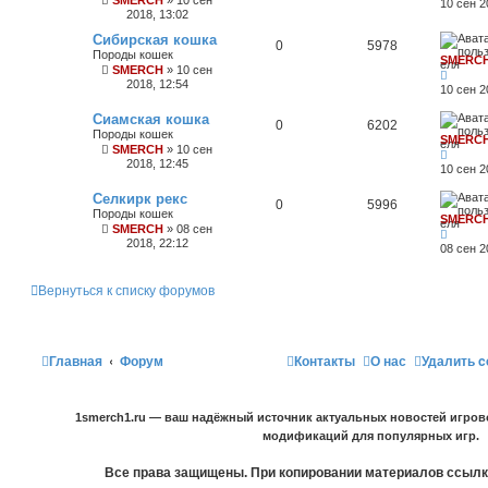
SMERCH
»
10 сен
10 сен 2
2018, 13:02
Сибирская кошка
0
5978
Породы кошек
SMERC
SMERCH
»
10 сен
2018, 12:54
10 сен 2
Сиамская кошка
0
6202
Породы кошек
SMERC
SMERCH
»
10 сен
2018, 12:45
10 сен 2
Селкирк рекс
0
5996
Породы кошек
SMERC
SMERCH
»
08 сен
2018, 22:12
08 сен 2
Вернуться к списку форумов
Главная
Форум
Контакты
О нас
Удалить c
1smerch1.ru — ваш надёжный источник актуальных новостей игров
модификаций для популярных игр.
Все права защищены. При копировании материалов ссылка