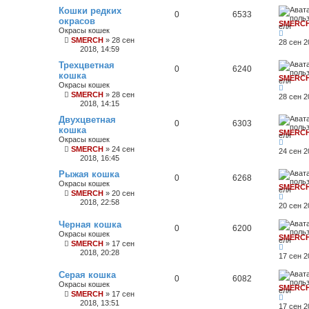
Кошки редких
0
6533
окрасов
SMERC
Окрасы кошек
SMERCH
»
28 сен
28 сен 2
2018, 14:59
Трехцветная
0
6240
кошка
SMERC
Окрасы кошек
SMERCH
»
28 сен
28 сен 2
2018, 14:15
Двухцветная
0
6303
кошка
SMERC
Окрасы кошек
SMERCH
»
24 сен
24 сен 2
2018, 16:45
Рыжая кошка
0
6268
Окрасы кошек
SMERC
SMERCH
»
20 сен
2018, 22:58
20 сен 2
Черная кошка
0
6200
Окрасы кошек
SMERC
SMERCH
»
17 сен
2018, 20:28
17 сен 2
Серая кошка
0
6082
Окрасы кошек
SMERC
SMERCH
»
17 сен
2018, 13:51
17 сен 2