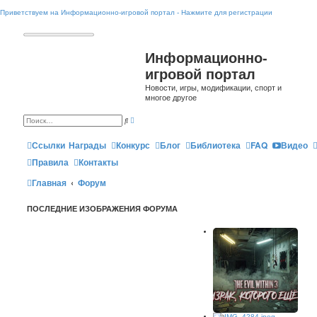
Приветствуем на Информационно-игровой портал - Нажмите для регистрации
Информационно-
игровой портал
Новости, игры, модификации, спорт и
многое другое
Р
П
а
о
с
и
ш
Ссылки
Награды
Конкурс
Блог
Библиотека
FAQ
Видео
с
и
к
р
Правила
Контакты
е
н
Главная
Форум
н
ы
й
п
ПОСЛЕДНИЕ ИЗОБРАЖЕНИЯ ФОРУМА
о
и
с
к