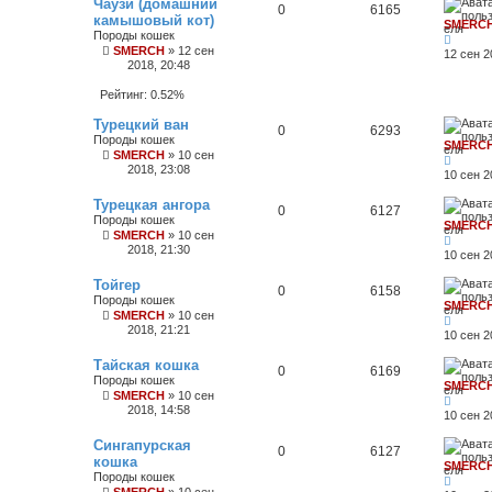
Чаузи (домашний
0
6165
камышовый кот)
SMERC
Породы кошек
SMERCH
»
12 сен
12 сен 2
2018, 20:48
Рейтинг: 0.52%
Турецкий ван
0
6293
Породы кошек
SMERC
SMERCH
»
10 сен
2018, 23:08
10 сен 2
Турецкая ангора
0
6127
Породы кошек
SMERC
SMERCH
»
10 сен
2018, 21:30
10 сен 2
Тойгер
0
6158
Породы кошек
SMERC
SMERCH
»
10 сен
2018, 21:21
10 сен 2
Тайская кошка
0
6169
Породы кошек
SMERC
SMERCH
»
10 сен
2018, 14:58
10 сен 2
Сингапурская
0
6127
кошка
SMERC
Породы кошек