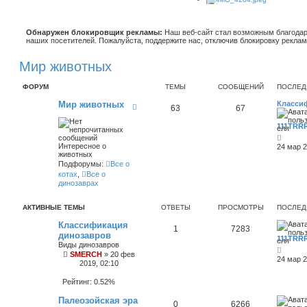
Обнаружен блокировщик рекламы:
Наш веб-сайт стал возможным благодар
наших посетителей. Пожалуйста, поддержите нас, отключив блокировку реклам
Мир животных
ФОРУМ
ТЕМЫ
СООБЩЕНИЙ
ПОСЛЕД
Мир животных
Класси
К
63
67
а
н
111TRR
а
П
л
е
Интересное о
-
24 мар 2
р
животных
М
е
и
Подфорумы:
Все о
й
р
котах
,
Все о
т
ж
динозаврах
и
и
к
в
п
о
АКТИВНЫЕ ТЕМЫ
ОТВЕТЫ
ПРОСМОТРЫ
ПОСЛЕД
о
т
с
н
Классификация
л
ы
1
7283
динозавров
е
х
111TRR
д
Виды динозавров
н
SMERCH
»
20 фев
24 мар 2
е
2019, 02:10
м
у
Рейтинг: 0.52%
с
о
Палеозойская эра
о
0
6266