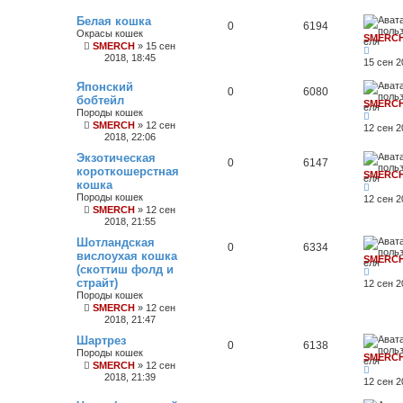
Белая кошка
0
6194
Окрасы кошек
SMERC
SMERCH
»
15 сен
2018, 18:45
15 сен 2
Японский
0
6080
бобтейл
SMERC
Породы кошек
SMERCH
»
12 сен
12 сен 2
2018, 22:06
Экзотическая
0
6147
короткошерстная
SMERC
кошка
Породы кошек
12 сен 2
SMERCH
»
12 сен
2018, 21:55
Шотландская
0
6334
вислоухая кошка
SMERC
(скоттиш фолд и
страйт)
12 сен 2
Породы кошек
SMERCH
»
12 сен
2018, 21:47
Шартрез
0
6138
Породы кошек
SMERC
SMERCH
»
12 сен
2018, 21:39
12 сен 2