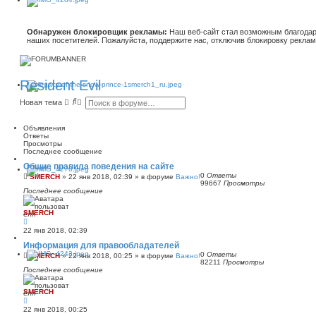
Обнаружен блокировщик рекламы:
Наш веб-сайт стал возможным благодар
наших посетителей. Пожалуйста, поддержите нас, отключив блокировку реклам
Resident Evil
П
Р
Новая тема
о
а
и
с
с
ш
Объявления
к
и
Ответы
р
Просмотры
е
Последнее сообщение
н
Общие правила поведения на сайте
н
0
Ответы
ы
SMERCH
»
22 янв 2018, 02:39
» в форуме
Важно!
99667
Просмотры
й
Последнее сообщение
п
о
и
SMERCH
с
к
22 янв 2018, 02:39
Информация для правообладателей
0
Ответы
SMERCH
»
22 янв 2018, 00:25
» в форуме
Важно!
82211
Просмотры
Последнее сообщение
SMERCH
22 янв 2018, 00:25