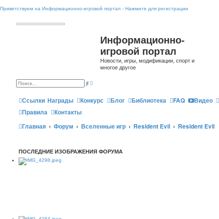
Приветствуем на Информационно-игровой портал - Нажмите для регистрации
Информационно-
игровой портал
Новости, игры, модификации, спорт и
многое другое
Р
П
а
о
с
и
ш
Ссылки
Награды
Конкурс
Блог
Библиотека
FAQ
Видео
с
и
к
р
Правила
Контакты
е
н
Главная
Форум
Вселенные игр
Resident Evil
Resident Evil
н
ы
й
п
о
ПОСЛЕДНИЕ ИЗОБРАЖЕНИЯ ФОРУМА
и
с
к