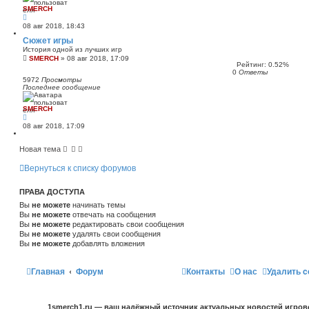
SMERCH
08 авг 2018, 18:43
Сюжет игры
История одной из лучших игр
SMERCH
»
08 авг 2018, 17:09
Рейтинг: 0.52%
0
Ответы
5972
Просмотры
Последнее сообщение
SMERCH
08 авг 2018, 17:09
Новая тема
Вернуться к списку форумов
ПРАВА ДОСТУПА
Вы
не можете
начинать темы
Вы
не можете
отвечать на сообщения
Вы
не можете
редактировать свои сообщения
Вы
не можете
удалять свои сообщения
Вы
не можете
добавлять вложения
Главная
Форум
Контакты
О нас
Удалить c
1smerch1.ru — ваш надёжный источник актуальных новостей игров