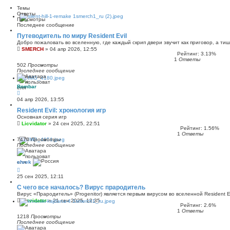
Темы
Ответы
Просмотры
Последнее сообщение
Путеводитель по миру Resident Evil
Добро пожаловать во вселенную, где каждый скрип двери звучит как приговор, а ти
SMERCH
»
04 апр 2026, 12:55
Рейтинг: 3.13%
1
Ответы
502
Просмотры
Последнее сообщение
Bombar
04 апр 2026, 13:55
Resident Evil: хронология игр
Основная серия игр
Licvidator
»
24 сен 2025, 22:51
Рейтинг: 1.56%
1
Ответы
7470
Просмотры
Последнее сообщение
shrek
25 сен 2025, 12:11
С чего все началось? Вирус прародитель
Вирус «Прародитель» (Progenitor) является первым вирусом во вселенной Resident Ev
Licvidator
»
21 сен 2025, 12:35
Рейтинг: 2.6%
1
Ответы
1218
Просмотры
Последнее сообщение