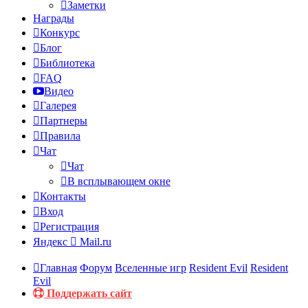
Заметки
Награды
Конкурс
Блог
Библиотека
FAQ
Видео
Галерея
Партнеры
Правила
Чат
Чат
В всплывающем окне
Контакты
Вход
Регистрация
Яндекс
Mail.ru
Главная
Форум
Вселенные игр
Resident Evil
Resident
Evil
Поддержать сайт