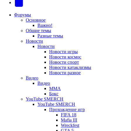
новой
новой
в
(Откроется
Telegram
вкладке)
вкладке)
новой
в
(Откроется
Форумы
Основное
вкладке)
новой
в
Важно!
вкладке)
новой
Общие темы
Разные темы
вкладке)
Новости
Новости
Новости игры
Новости космос
Новости спорт
Новости катаклизмы
Новости разное
Видео
Видео
ММА
Бокс
YouTube SMERCH
YouTube SMERCH
Прохождение игр
FIFA 18
Mafia III
Wreckfest
GTA 5