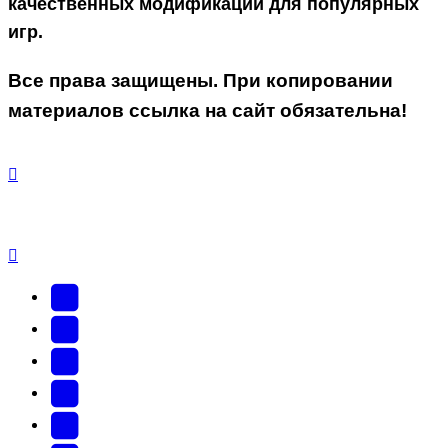
качественных модификаций для популярных
игр.
Все права защищены. При копировании
материалов ссылка на сайт обязательна!
YouTube
(Откроется
В
в
Контакте
Facebook
новой
(Откроется
(Откроется
Одноклассники
вкладке)
в
в
(Откроется
Twitter