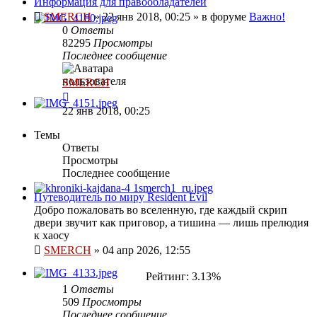
Информация для правообладателей
SMERCH
»
22 янв 2018, 00:25
» в форуме
Важно!
0
Ответы
82295
Просмотры
Последнее сообщение
SMERCH
22 янв 2018, 00:25
Темы
Ответы
Просмотры
Последнее сообщение
Путеводитель по миру Resident Evil
Добро пожаловать во вселенную, где каждый скрип
двери звучит как приговор, а тишина — лишь прелюдия
к хаосу
SMERCH
»
04 апр 2026, 12:55
Рейтинг: 3.13%
1
Ответы
509
Просмотры
Последнее сообщение