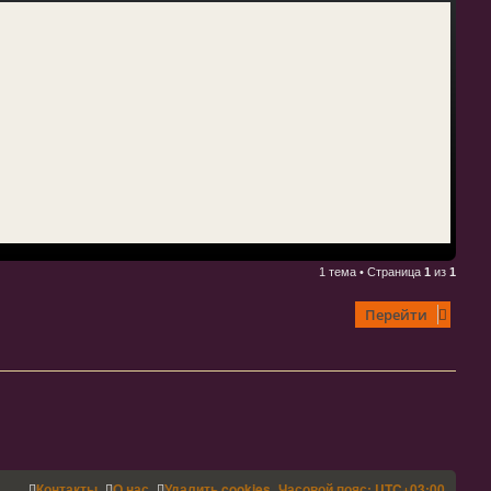
1 тема • Страница
1
из
1
Перейти
Контакты
О нас
Удалить cookies
Часовой пояс:
UTC+03:00