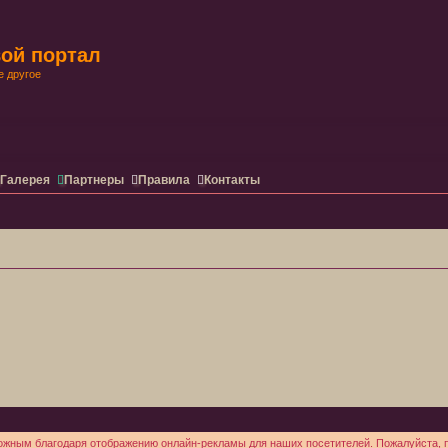
ой портал
е другое
ренный поиск
Галерея
Партнеры
Правила
Контакты
жным благодаря отображению онлайн-рекламы для наших посетителей. Пожалуйста, п