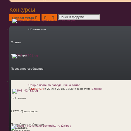
Конкурсы
Поиск
Расширенный поиск
Новая тема
Объявления
Ответы
Просмотры
Последнее сообщение
Общие правила поведения на сайте
SMERCH
»
22 янв 2018, 02:39
» в форуме
Важно!
0
Ответы
99773
Просмотры
Последнее сообщение