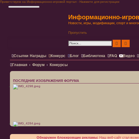
Приветствуем на Информационно-игровой портал - Нажмите для регистрации
Информационно-игров
Новости, игры, модификации, спорт и много
Пропустить
Поиск
Расши
Ссылки
Награды
Конкурс
Блог
Библиотека
FAQ
Видео
Главная
Форум
Конкурсы
ПОСЛЕДНИЕ ИЗОБРАЖЕНИЯ ФОРУМА
Обнаружен блокировщик рекламы:
Наш веб-сайт стал возмо