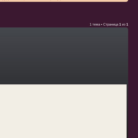
1 тема • Страница
1
из
1