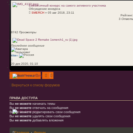
Ежемесячный конкурс на самого активного участника
Обсуждение конкурса
SMERCH
»
05 авг 2018, 23:11
Рейтинг:
3
Ответ
8742
Просмотры
Последнее сообщение
Viten
20 дек 2020, 01:10
Новая тема
Вернуться к списку форумов
ПРАВА ДОСТУПА
Вы
не можете
начинать темы
Вы
не можете
отвечать на сообщения
Вы
не можете
редактировать свои сообщения
Вы
не можете
удалять свои сообщения
Вы
не можете
добавлять вложения
Главная
Форум