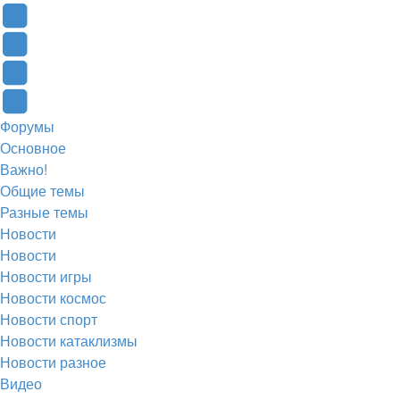
в
Контакте
Facebook
новой
(Откроется
(Откроется
Одноклассники
вкладке)
в
в
(Откроется
Twitter
новой
новой
в
(Откроется
Telegram
Форумы
вкладке)
вкладке)
новой
в
(Откроется
Основное
вкладке)
новой
в
Важно!
вкладке)
новой
Общие темы
Разные темы
вкладке)
Новости
Новости
Новости игры
Новости космос
Новости спорт
Новости катаклизмы
Новости разное
Видео