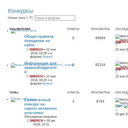
Конкурсы
П
Р
Новая тема
о
а
и
с
с
ш
ОБЪЯВЛЕНИЯ
ОТВЕТЫ
ПРОСМОТРЫ
ПОСЛЕД
к
и
р
Общие правила
е
0
99804
поведения на
н
SMERC
н
сайте
ы
SMERCH
»
22 янв
22 янв 2
й
2018, 02:39
» в
п
форуме
Важно!
о
и
Информация для
0
82316
с
правообладателе
к
SMERC
й
SMERCH
»
22 янв
22 янв 2
2018, 00:25
» в
форуме
Важно!
ТЕМЫ
ОТВЕТЫ
ПРОСМОТРЫ
ПОСЛЕД
Ежемесячный
3
8744
конкурс на
Viten
самого активного
участника
20 дек 2
Обсуждение конкурса
SMERCH
»
05 авг
2018, 23:11