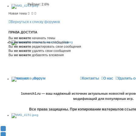
Рейтинг: 2.6%
Новая тема
Вернуться к списку форумов
ПРАВА ДОСТУПА
Вы
не можете
начинать темы
Вы
не можете
отвечать на сообщения
Вы
не можете
редактировать свои сообщения
Вы
не можете
удалять свои сообщения
Вы
не можете
добавлять вложения
Главная
Форум
Контакты
О нас
Удалить c
1smerch1.ru — ваш надёжный источник актуальных новостей игров
модификаций для популярных игр.
Все права защищены. При копировании материалов ссылка
Y
o
В