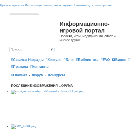
Приветствуем на Информационно-игровой портал - Нажмите для регистрации
Информационно-
игровой портал
Новости, игры, модификации, спорт и
многое другое
Р
П
а
о
с
и
ш
Ссылки
Награды
Конкурс
Блог
Библиотека
FAQ
Видео
с
и
к
р
Правила
Контакты
е
н
Главная
Форум
Конкурсы
н
ы
й
п
ПОСЛЕДНИЕ ИЗОБРАЖЕНИЯ ФОРУМА
о
и
с
к