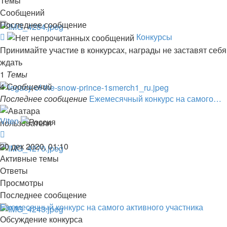
Темы
Сообщений
Последнее сообщение
Канал
Конкурсы
-
Принимайте участие в конкурсах, награды не заставят себя
Конкурсы
ждать
1
Темы
4
Сообщений
Последнее сообщение
Ежемесячный конкурс на самого…
Viten
Перейти
к
20 дек 2020, 01:10
последнему
Активные темы
сообщению
Ответы
Просмотры
Последнее сообщение
Ежемесячный конкурс на самого активного участника
Обсуждение конкурса