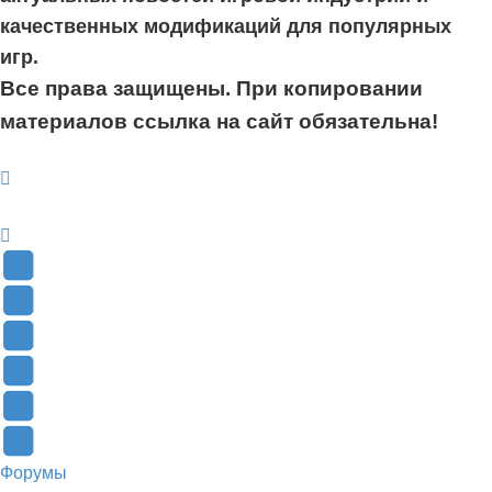
качественных модификаций для популярных
игр.
Все права защищены. При копировании
материалов ссылка на сайт обязательна!
YouTube
(Откроется
В
в
Контакте
Facebook
новой
(Откроется
(Откроется
Одноклассники
вкладке)
в
в
(Откроется
Twitter
новой
новой
в
(Откроется
Telegram
Форумы
вкладке)
вкладке)
новой
в
(Откроется