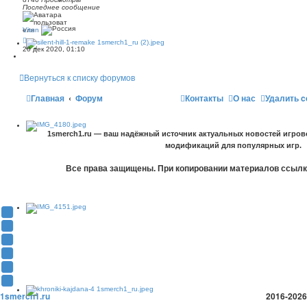
н
Последнее сообщение
е
м
у
Viten
с
о
20 дек 2020, 01:10
о
б
щ
е
Вернуться к списку форумов
н
и
ю
Главная
Форум
Контакты
О нас
Удалить c
1smerch1.ru — ваш надёжный источник актуальных новостей игров
модификаций для популярных игр.
Все права защищены. При копировании материалов ссылка
Y
o
В
u
К
F
T
о
a
О
u
н
c
д
T
b
т
e
н
w
T
e
а
b
о
i
e
1smerch1.ru
2016-2026