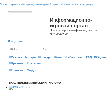
Приветствуем на Информационно-игровой портал - Нажмите для регистрации
Информационно-
игровой портал
Новости, игры, модификации, спорт и
многое другое
Пропустить
Р
П
а
о
с
и
ш
Ссылки
Награды
Конкурс
Блог
Библиотека
FAQ
Видео
с
и
к
р
Правила
Контакты
е
н
Главная
Форум
н
ы
й
п
о
ПОСЛЕДНИЕ ИЗОБРАЖЕНИЯ ФОРУМА
и
с
к