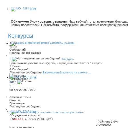
Обнаружен блокировщик рекламы:
Наш веб-сайт стал возможным благодар
наших посетителей. Пожалуйста, поддержите нас, отключив блокировку реклам
Конкурсы
Форум
Темы
Сообщений
Последнее сообщение
К
Конкурсы
а
Принимайте участие в конкурсах, награды не заставят себя ждать
н
1
Темы
а
4
Сообщений
л
Последнее сообщение
Ежемесячный конкурс на самого…
-
К
о
Viten
н
П
к
е
у
20 дек 2020, 01:10
р
р
е
с
Активные темы
й
ы
Ответы
т
Просмотры
и
Последнее сообщение
к
п
Ежемесячный конкурс на самого активного участника
о
Обсуждение конкурса
с
SMERCH
»
05 авг 2018, 23:11
л
Рейтинг: 2.6%
е
3
Ответы
д
8740
Просмотры