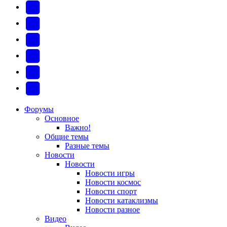
YouTube
(Откроется
В
в
Контакте
Facebook
новой
(Откроется
(Откроется
Одноклассники
вкладке)
в
в
(Откроется
Twitter
новой
новой
в
(Откроется
Telegram
вкладке)
вкладке)
новой
в
(Откроется
Форумы
Основное
вкладке)
новой
в
Важно!
вкладке)
новой
Общие темы
Разные темы
вкладке)
Новости
Новости
Новости игры
Новости космос
Новости спорт
Новости катаклизмы
Новости разное
Видео