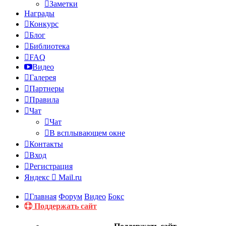
Заметки
Награды
Конкурс
Блог
Библиотека
FAQ
Видео
Галерея
Партнеры
Правила
Чат
Чат
В всплывающем окне
Контакты
Вход
Регистрация
Яндекс
Mail.ru
Главная
Форум
Видео
Бокс
Поддержать сайт