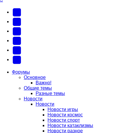
YouTube
(Откроется
В
в
Контакте
Facebook
новой
(Откроется
(Откроется
Одноклассники
вкладке)
в
в
(Откроется
Twitter
новой
новой
в
(Откроется
Telegram
вкладке)
вкладке)
новой
в
(Откроется
Форумы
Основное
вкладке)
новой
в
Важно!
вкладке)
новой
Общие темы
Разные темы
вкладке)
Новости
Новости
Новости игры
Новости космос
Новости спорт
Новости катаклизмы
Новости разное