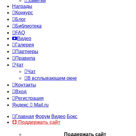
Заметки
Награды
Конкурс
Блог
Библиотека
FAQ
Видео
Галерея
Партнеры
Правила
Чат
Чат
В всплывающем окне
Контакты
Вход
Регистрация
Яндекс
Mail.ru
Главная
Форум
Видео
Бокс
Поддержать сайт
Поддержать сайт