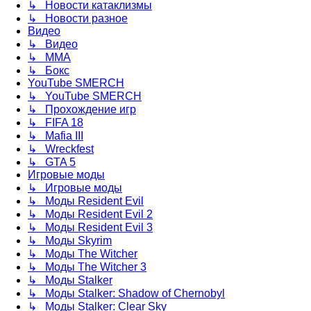
↳ Новости катаклизмы
↳ Новости разное
Видео
↳ Видео
↳ ММА
↳ Бокс
YouTube SMERCH
↳ YouTube SMERCH
↳ Прохождение игр
↳ FIFA 18
↳ Mafia III
↳ Wreckfest
↳ GTA 5
Игровые моды
↳ Игровые моды
↳ Моды Resident Evil
↳ Моды Resident Evil 2
↳ Моды Resident Evil 3
↳ Моды Skyrim
↳ Моды The Witcher
↳ Моды The Witcher 3
↳ Моды Stalker
↳ Моды Stalker: Shadow of Chernobyl
↳ Моды Stalker: Clear Sky