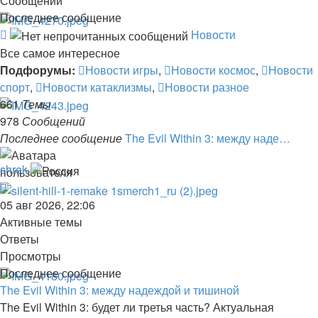
Сообщений
Последнее сообщение
Канал
Новости
-
Все самое интересное
Новости
Подфорумы:
Новости игры
,
Новости космос
,
Новости
спорт
,
Новости катаклизмы
,
Новости разное
661
Темы
978
Сообщений
Последнее сообщение
The Evil Within 3: между наде…
shrek
Перейти
к
05 авг 2026, 22:06
последнему
Активные темы
сообщению
Ответы
Просмотры
Последнее сообщение
The Evil Within 3: между надеждой и тишиной
The Evil Within 3: будет ли третья часть? Актуальная