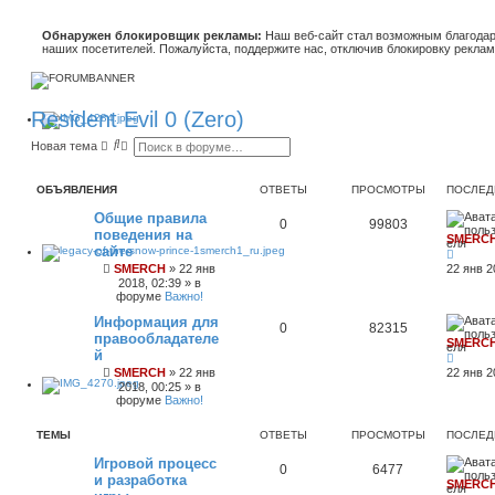
Обнаружен блокировщик рекламы:
Наш веб-сайт стал возможным благодар
наших посетителей. Пожалуйста, поддержите нас, отключив блокировку реклам
Resident Evil 0 (Zero)
П
Р
Новая тема
о
а
и
с
с
ш
ОБЪЯВЛЕНИЯ
ОТВЕТЫ
ПРОСМОТРЫ
ПОСЛЕД
к
и
р
Общие правила
е
0
99803
поведения на
н
SMERC
н
сайте
ы
SMERCH
»
22 янв
22 янв 2
й
2018, 02:39
» в
п
форуме
Важно!
о
и
Информация для
0
82315
с
правообладателе
к
SMERC
й
SMERCH
»
22 янв
22 янв 2
2018, 00:25
» в
форуме
Важно!
ТЕМЫ
ОТВЕТЫ
ПРОСМОТРЫ
ПОСЛЕД
Игровой процесс
0
6477
и разработка
SMERC