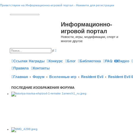
Приветствуем на Информационно-игровой портал - Нажмите для регистрации
Информационно-
игровой портал
Новости, игры, модификации, спорт и
многое другое
Р
П
а
о
с
и
ш
Ссылки
Награды
Конкурс
Блог
Библиотека
FAQ
Видео
с
и
к
р
Правила
Контакты
е
н
Главная
Форум
Вселенные игр
Resident Evil
Resident Evil 0
н
ы
й
п
ПОСЛЕДНИЕ ИЗОБРАЖЕНИЯ ФОРУМА
о
и
с
к