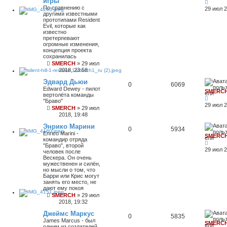
игры
По сравнению с
29 июл 2
другими известными
прототипами Resident
Evil, которые как
известно
претерпевают
огромные изменения,
концепция проекта
сохранилась
SMERCH
»
29 июл
2018, 23:58
Эдвард Дьюи
0
6069
Edward Dewey - пилот
SMERC
вертолёта команды
"Браво"
29 июл 2
SMERCH
»
29 июл
2018, 19:48
Энрико Марини
0
5934
Enrico Marini -
SMERC
командир отряда
"Браво", второй
29 июл 2
человек после
Вескера. Он очень
мужественен и силён,
но мысли о том, что
Барри или Крис могут
занять его место, не
дают ему покоя
SMERCH
»
29 июл
2018, 19:32
Джеймс Маркус
0
5835
James Marcus - был
SMERC
одним из создателей