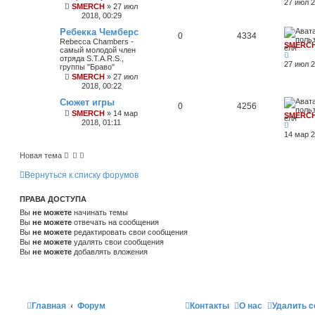
27 июл 2
SMERCH
»
27 июл
2018, 00:29
Ребекка Чемберс
0
4334
Rebecca Chambers -
SMERC
самый молодой член
отряда S.T.A.R.S.,
27 июл 2
группы "Браво"
SMERCH
»
27 июл
2018, 00:22
Сюжет игры
0
4256
SMERCH
»
14 мар
SMERC
2018, 01:11
14 мар 2
Новая тема
Вернуться к списку форумов
ПРАВА ДОСТУПА
Вы
не можете
начинать темы
Вы
не можете
отвечать на сообщения
Вы
не можете
редактировать свои сообщения
Вы
не можете
удалять свои сообщения
Вы
не можете
добавлять вложения
Главная
Форум
Контакты
О нас
Удалить c