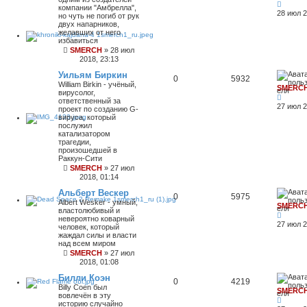
компании "Амбрелла",
28 июл 2
но чуть не погиб от рук
двух напарников,
желавших от него
избавиться
SMERCH
»
28 июл
2018, 23:13
Уильям Биркин
0
5932
William Birkin - учёный,
SMERC
вирусолог,
ответственный за
27 июл 2
проект по созданию G-
вируса, который
послужил
катализатором
трагедии,
произошедшей в
Раккун-Сити
SMERCH
»
27 июл
2018, 01:14
Альберт Вескер
0
5975
Albert Wesker - умный,
SMERC
властолюбивый и
невероятно коварный
27 июл 2
человек, который
жаждал силы и власти
над всем миром
SMERCH
»
27 июл
2018, 01:08
Билли Коэн
0
4219
Billy Coen был
SMERC
вовлечён в эту
историю случайно