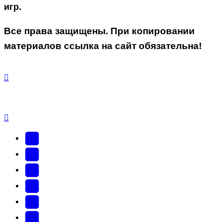
игр.
Все права защищены. При копировании
материалов ссылка на сайт обязательна!
YouTube
(Откроется
В
в
Контакте
Facebook
новой
(Откроется
(Откроется
Одноклассники
вкладке)
в
в
(Откроется
Twitter
новой
новой
в
(Откроется
Telegram