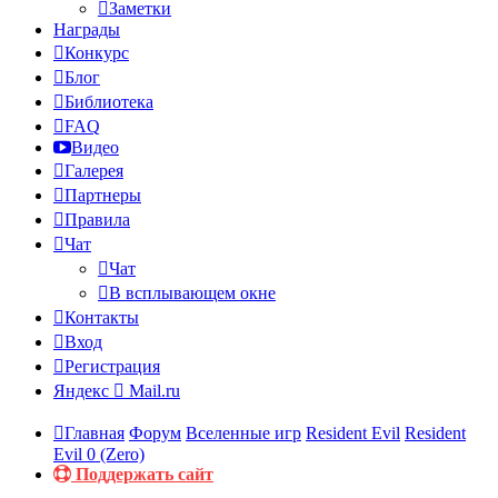
Заметки
Награды
Конкурс
Блог
Библиотека
FAQ
Видео
Галерея
Партнеры
Правила
Чат
Чат
В всплывающем окне
Контакты
Вход
Регистрация
Яндекс
Mail.ru
Главная
Форум
Вселенные игр
Resident Evil
Resident
Evil 0 (Zero)
Поддержать сайт