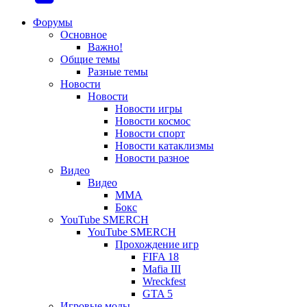
вкладке)
вкладке)
новой
в
(Откроется
Форумы
Основное
вкладке)
новой
в
Важно!
вкладке)
новой
Общие темы
Разные темы
вкладке)
Новости
Новости
Новости игры
Новости космос
Новости спорт
Новости катаклизмы
Новости разное
Видео
Видео
ММА
Бокс
YouTube SMERCH
YouTube SMERCH
Прохождение игр
FIFA 18
Mafia III
Wreckfest
GTA 5
Игровые моды