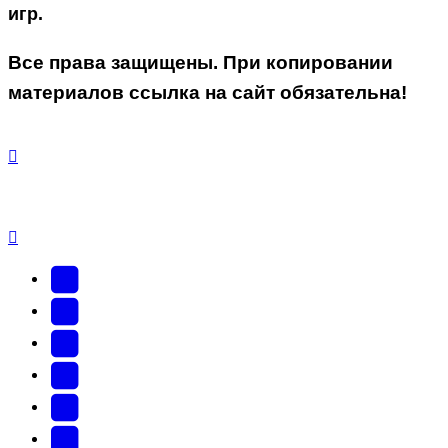
игр.
Все права защищены. При копировании
материалов ссылка на сайт обязательна!
YouTube
(Откроется
В
в
Контакте
Facebook
новой
(Откроется
(Откроется
Одноклассники
вкладке)
в
в
(Откроется
Twitter
новой
новой
в
(Откроется
Telegram