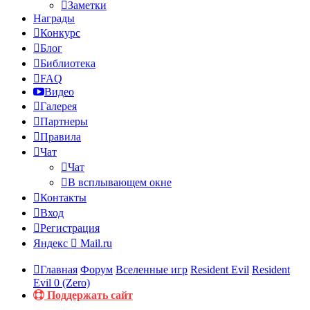
Заметки
Награды
Конкурс
Блог
Библиотека
FAQ
Видео
Галерея
Партнеры
Правила
Чат
Чат
В всплывающем окне
Контакты
Вход
Регистрация
Яндекс
Mail.ru
Главная
Форум
Вселенные игр
Resident Evil
Resident
Evil 0 (Zero)
Поддержать сайт