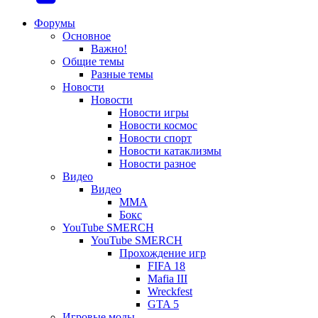
вкладке)
вкладке)
новой
в
(Откроется
Форумы
Основное
вкладке)
новой
в
Важно!
вкладке)
новой
Общие темы
Разные темы
вкладке)
Новости
Новости
Новости игры
Новости космос
Новости спорт
Новости катаклизмы
Новости разное
Видео
Видео
ММА
Бокс
YouTube SMERCH
YouTube SMERCH
Прохождение игр
FIFA 18
Mafia III
Wreckfest
GTA 5
Игровые моды