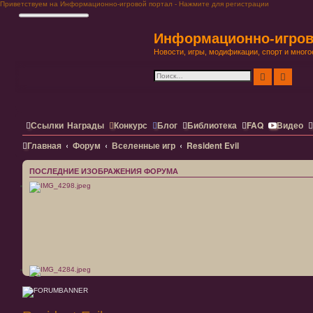
Приветствуем на Информационно-игровой портал - Нажмите для регистрации
Информационно-игров
Новости, игры, модификации, спорт и много
Поиск
Расши
Ссылки
Награды
Конкурс
Блог
Библиотека
FAQ
Видео
Главная
Форум
Вселенные игр
Resident Evil
ПОСЛЕДНИЕ ИЗОБРАЖЕНИЯ ФОРУМА