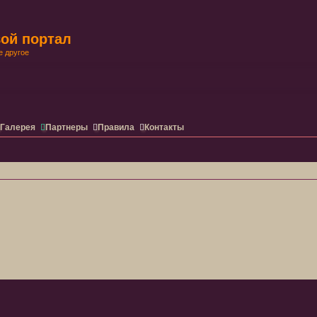
ой портал
е другое
ренный поиск
Галерея
Партнеры
Правила
Контакты