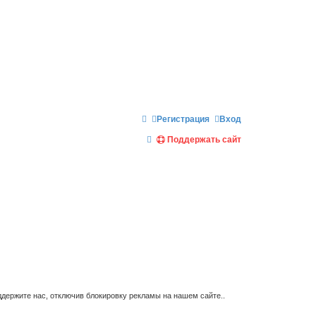
Регистрация
Вход
П
Поддержать сайт
о
и
с
к
держите нас, отключив блокировку рекламы на нашем сайте..