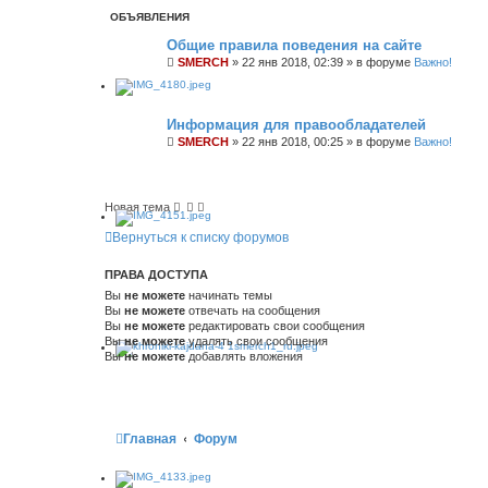
с
ш
ОБЪЯВЛЕНИЯ
к
и
р
Общие правила поведения на сайте
е
SMERCH
н
»
22 янв 2018, 02:39
» в форуме
Важно!
н
ы
й
п
Информация для правообладателей
о
и
SMERCH
»
22 янв 2018, 00:25
» в форуме
Важно!
с
к
Новая тема
Вернуться к списку форумов
ПРАВА ДОСТУПА
Вы
не можете
начинать темы
Вы
не можете
отвечать на сообщения
Вы
не можете
редактировать свои сообщения
Вы
не можете
удалять свои сообщения
Вы
не можете
добавлять вложения
Главная
Форум