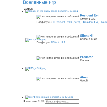
Вселенные игр
ФОРУМ
Resident Evil
Обитель зла
Подфорумы:
Resident Evil 0 (Zero)
,
Resident Evil
,
Resid
Silent Hill
Сайлент Хилл
Подфорум:
Silent Hill 1
Predator
Хищник
Alien
Чужой
П
Р
Новая тема
о
а
и
с