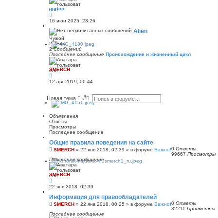
о
е
с
gertop
н
л
П
и
е
е
16 июн 2025, 23:26
ю
д
р
н
е
Alien
е
й
м
Чужой
т
у
2
Темы
и
с
2
Сообщений
к
о
Последнее сообщение
Происхождение и жизненный цикл
п
о
о
б
с
SMERCH
щ
л
П
е
е
е
н
12 авг 2019, 00:44
д
р
и
н
е
ю
е
й
П
Р
Новая тема
м
т
о
а
у
и
и
с
с
к
с
ш
о
Объявления
п
к
и
о
Ответы
о
б
р
Просмотры
с
щ
е
Последнее сообщение
л
е
н
е
н
Общие правила поведения на сайте
н
д
и
0
Ответы
н
ы
SMERCH
»
22 янв 2018, 02:39
» в форуме
Важно!
ю
99667
Просмотры
е
й
Последнее сообщение
м
п
у
о
с
и
SMERCH
о
с
о
к
б
22 янв 2018, 02:39
щ
Информация для правообладателей
е
н
0
Ответы
SMERCH
»
22 янв 2018, 00:25
» в форуме
Важно!
и
82211
Просмотры
ю
Последнее сообщение