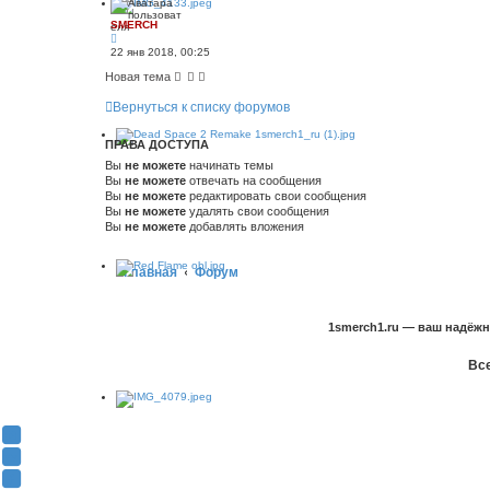
SMERCH
22 янв 2018, 00:25
Новая тема
Вернуться к списку форумов
ПРАВА ДОСТУПА
Вы
не можете
начинать темы
Вы
не можете
отвечать на сообщения
Вы
не можете
редактировать свои сообщения
Вы
не можете
удалять свои сообщения
Вы
не можете
добавлять вложения
Главная
Форум
1smerch1.ru — ваш надёж
Все
Y
o
В
u
К
F