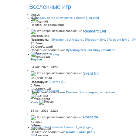
Вселенные игр
Форум
Темы
Сообщений
Последнее сообщение
Resident Evil
Обитель зла
Подфорумы:
Resident Evil 0 (Zero)
,
Resident Evil
,
Resident Evil 2
,
R
25
Темы
29
Сообщений
Последнее сообщение
Путеводитель по миру Resident…
Bombar
П
е
04 апр 2026, 13:55
р
е
Silent Hill
й
Сайлент Хилл
т
Подфорум:
Silent Hill 1
и
5
Темы
к
9
Сообщений
п
Последнее сообщение
Сайлент Хилл: город, застывши…
о
с
л
Vitek
е
д
П
н
е
15 сен 2025, 22:23
е
р
м
е
Predator
у
й
Хищник
с
т
3
Темы
о
и
5
Сообщений
о
к
Последнее сообщение
Особенности расы
б
п
щ