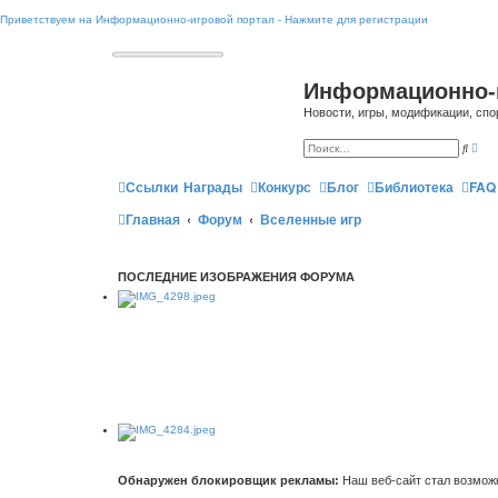
Приветствуем на Информационно-игровой портал - Нажмите для регистрации
Информационно-
Новости, игры, модификации, спо
Р
П
а
о
с
и
ш
Ссылки
Награды
Конкурс
Блог
Библиотека
FAQ
с
и
к
р
Главная
Форум
Вселенные игр
е
н
н
ы
й
ПОСЛЕДНИЕ ИЗОБРАЖЕНИЯ ФОРУМА
п
о
и
с
к
Обнаружен блокировщик рекламы:
Наш веб-сайт стал возможн