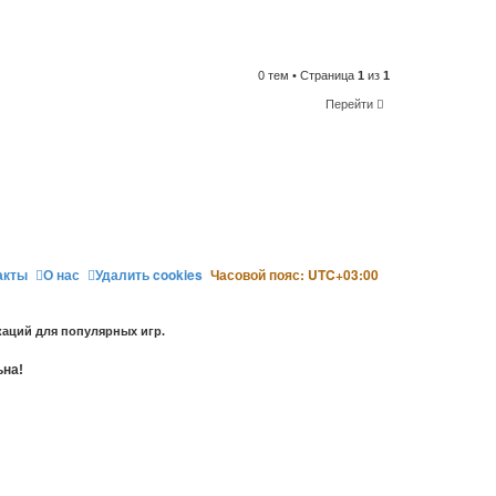
0 тем • Страница
1
из
1
Перейти
акты
О нас
Удалить cookies
Часовой пояс:
UTC+03:00
аций для популярных игр.
ьна!