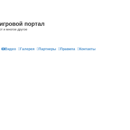
игровой портал
рт и многое другое
Видео
Галерея
Партнеры
Правила
Контакты