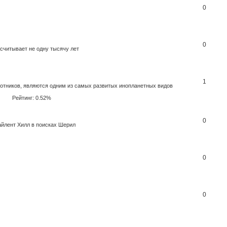
0
0
считывает не одну тысячу лет
1
охотников, являются одним из самых развитых инопланетных видов
Рейтинг: 0.52%
0
айлент Хилл в поисках Шерил
0
0