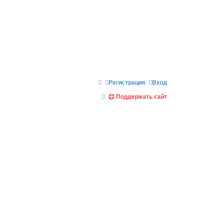
Регистрация
Вход
П
Поддержать сайт
о
и
с
к