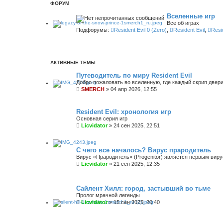
ФОРУМ
Вселенные игр
Все об играх
Подфорумы:
Resident Evil 0 (Zero)
,
Resident Evil
,
Resid
АКТИВНЫЕ ТЕМЫ
Путеводитель по миру Resident Evil
Добро пожаловать во вселенную, где каждый скрип двери
SMERCH
»
04 апр 2026, 12:55
Resident Evil: хронология игр
Основная серия игр
Licvidator
»
24 сен 2025, 22:51
С чего все началось? Вирус прародитель
Вирус «Прародитель» (Progenitor) является первым вирус
Licvidator
»
21 сен 2025, 12:35
Сайлент Хилл: город, застывший во тьме
Пролог мрачной легенды
Licvidator
»
15 сен 2025, 20:40