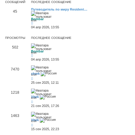
СООБЩЕНИЙ
ПОСЛЕДНЕЕ СООБЩЕНИЕ
Путеводитель по миру Resident…
45
Bombar
П
е
04 апр 2026, 13:55
р
е
й
ПРОСМОТРЫ
ПОСЛЕДНЕЕ СООБЩЕНИЕ
т
и
502
к
Bombar
п
о
с
04 апр 2026, 13:55
л
е
7470
д
н
shrek
е
м
25 сен 2025, 12:11
у
с
о
1218
о
Vitek
б
щ
е
21 сен 2025, 17:26
н
и
1463
ю
Vitek
15 сен 2025, 22:23