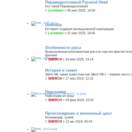
Пирамидоголовый Pyramid Head
Кто такой Пирамидоголовый
Licvidator
»
05 июл 2025, 10:04
Umbrella
История создания вымышленной корпорации
Licvidator
»
21 июн 2025, 10:06
Особенности расы
Вымышленная инопланетная раса из научно-фантастиче
фильме
SMERCH
»
16 июн 2025, 23:14
История и сюжет
Silent Hill, также известная как Silent Hill 1 – первая часть
SMERCH
»
17 июл 2019, 12:32
Персонажи
Персонажи из игры
SMERCH
»
29 фев 2020, 23:02
Происхождение и жизненный цикл
Ксеноморф, чужой
SMERCH
»
12 авг 2019, 00:44