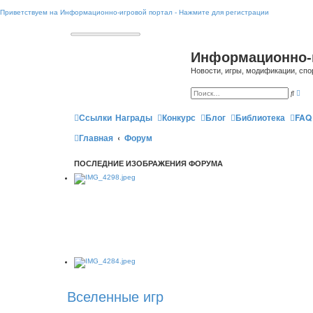
Приветствуем на Информационно-игровой портал - Нажмите для регистрации
Информационно-
Новости, игры, модификации, спо
Р
П
а
о
с
и
ш
Ссылки
Награды
Конкурс
Блог
Библиотека
FAQ
с
и
к
р
Главная
Форум
е
н
н
ы
ПОСЛЕДНИЕ ИЗОБРАЖЕНИЯ ФОРУМА
й
п
о
и
с
к
Вселенные игр