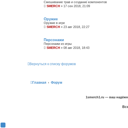
Смешивание трав и создание компонентов
SMERCH
»
17 сен 2018, 21:09
Оружие
Оружие в игре
SMERCH
»
23 авг 2018, 22:27
Персонажи
Персонажи из игры
SMERCH
»
08 авг 2018, 18:43
Вернуться к списку форумов
Главная
Форум
1smerch1.ru — ваш надёж
Все
Y