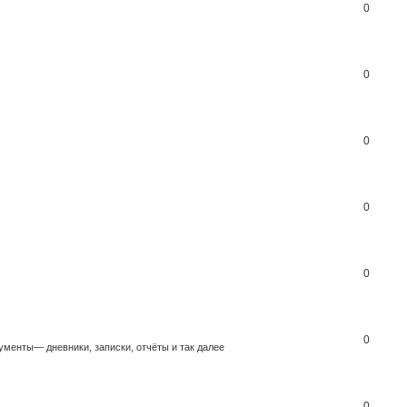
0
0
0
0
0
0
ументы— дневники, записки, отчёты и так далее
0