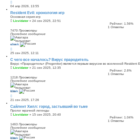
о
04 апр 2026, 13:55
о
б
Resident Evil: хронология игр
щ
Основная серия игр
е
н
Licvidator
»
24 сен 2025, 22:51
Рейтинг: 1.56%
и
1
Ответы
ю
7470
Просмотры
Последнее сообщение
shrek
25 сен 2025, 12:11
С чего все началось? Вирус прародитель
Вирус «Прародитель» (Progenitor) является первым вирусом во вселенной Resident Ev
Licvidator
»
21 сен 2025, 12:35
Рейтинг: 2.6%
1
Ответы
1218
Просмотры
Последнее сообщение
Vitek
21 сен 2025, 17:26
Сайлент Хилл: город, застывший во тьме
Пролог мрачной легенды
Licvidator
»
15 сен 2025, 20:40
Рейтинг: 1.04%
1
Ответы
1463
Просмотры
Последнее сообщение
Vitek