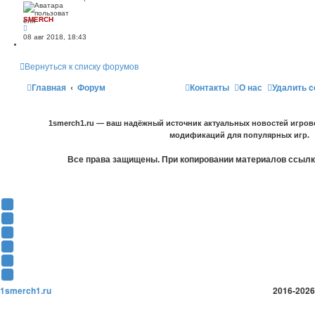
SMERCH
08 авг 2018, 18:43
Вернуться к списку форумов
Главная
Форум
Контакты
О нас
Удалить c
1smerch1.ru — ваш надёжный источник актуальных новостей игров
модификаций для популярных игр.
Все права защищены. При копировании материалов ссылка
Y
o
В
u
К
F
T
о
a
О
u
н
c
д
T
b
т
e
н
w
T
e
а
b
о
i
e
1smerch1.ru
2016-2026
(
к
o
к
t
l