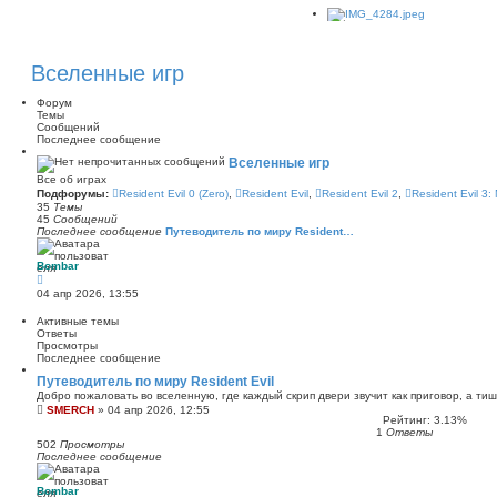
Вселенные игр
Форум
Темы
Сообщений
Последнее сообщение
Вселенные игр
Все об играх
Подфорумы:
Resident Evil 0 (Zero)
,
Resident Evil
,
Resident Evil 2
,
Resident Evil 3:
35
Темы
45
Сообщений
Последнее сообщение
Путеводитель по миру Resident…
Bombar
П
е
04 апр 2026, 13:55
р
е
Активные темы
й
Ответы
т
Просмотры
и
Последнее сообщение
к
п
Путеводитель по миру Resident Evil
о
Добро пожаловать во вселенную, где каждый скрип двери звучит как приговор, а ти
с
SMERCH
»
04 апр 2026, 12:55
л
Рейтинг: 3.13%
е
1
Ответы
д
502
Просмотры
н
Последнее сообщение
е
м
у
Bombar
с