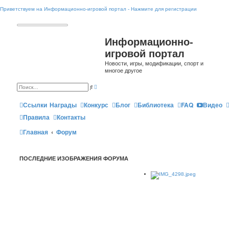
Приветствуем на Информационно-игровой портал - Нажмите для регистрации
Информационно-
игровой портал
Новости, игры, модификации, спорт и
многое другое
Р
П
а
о
с
и
ш
Ссылки
Награды
Конкурс
Блог
Библиотека
FAQ
Видео
с
и
к
р
Правила
Контакты
е
н
Главная
Форум
н
ы
й
п
о
ПОСЛЕДНИЕ ИЗОБРАЖЕНИЯ ФОРУМА
и
с
к