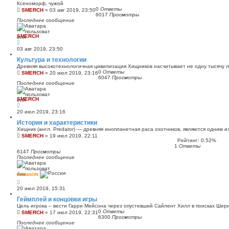
Ксеноморф, чужой
0
Ответы
SMERCH
»
03 авг 2019, 23:50
6017
Просмотры
Последнее сообщение
SMERCH
03 авг 2019, 23:50
Культура и технологии
Древняя высокотехнологичная цивилизация Хищников насчитывает не одну тысячу 
0
Ответы
SMERCH
»
20 июл 2019, 23:16
6047
Просмотры
Последнее сообщение
SMERCH
20 июл 2019, 23:16
История и характеристики
Хищник (англ. Predator) — древняя инопланетная раса охотников, являются одним 
SMERCH
»
19 июл 2019, 22:11
Рейтинг: 0.52%
1
Ответы
6147
Просмотры
Последнее сообщение
Gerasim
20 июл 2019, 15:31
Геймплей и концовки игры
Цель игрока – вести Гарри Мейсона через опустевший Сайлент Хилл в поисках Шер
0
Ответы
SMERCH
»
17 июл 2019, 22:31
6300
Просмотры
Последнее сообщение