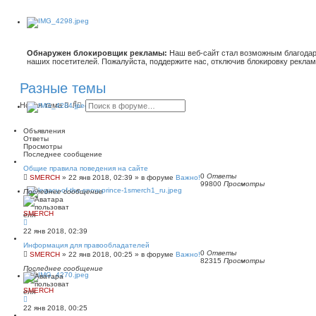
Обнаружен блокировщик рекламы:
Наш веб-сайт стал возможным благодар
наших посетителей. Пожалуйста, поддержите нас, отключив блокировку реклам
Разные темы
П
Р
Новая тема
о
а
и
с
с
ш
Объявления
к
и
Ответы
р
Просмотры
е
Последнее сообщение
н
Общие правила поведения на сайте
н
0
Ответы
SMERCH
»
22 янв 2018, 02:39
» в форуме
Важно!
ы
99800
Просмотры
й
Последнее сообщение
п
о
и
SMERCH
с
к
22 янв 2018, 02:39
Информация для правообладателей
0
Ответы
SMERCH
»
22 янв 2018, 00:25
» в форуме
Важно!
82315
Просмотры
Последнее сообщение
SMERCH
22 янв 2018, 00:25