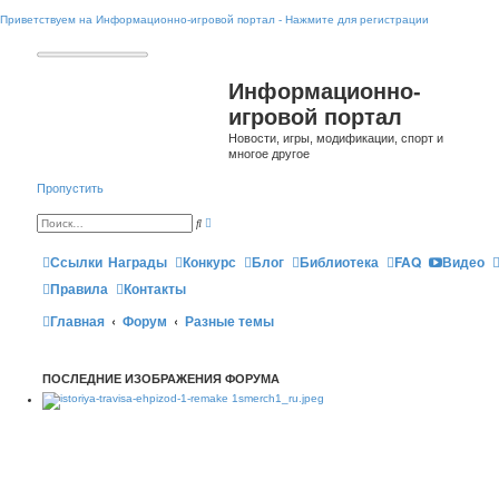
Приветствуем на Информационно-игровой портал - Нажмите для регистрации
Информационно-
игровой портал
Новости, игры, модификации, спорт и
многое другое
Пропустить
Р
П
а
о
с
и
ш
Ссылки
Награды
Конкурс
Блог
Библиотека
FAQ
Видео
с
и
к
р
Правила
Контакты
е
н
Главная
Форум
Разные темы
н
ы
й
п
о
ПОСЛЕДНИЕ ИЗОБРАЖЕНИЯ ФОРУМА
и
с
к