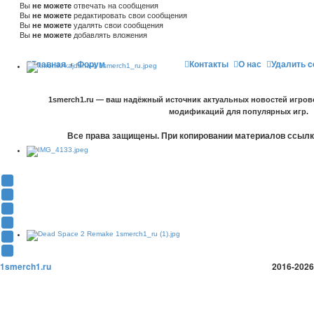
Вы
не можете
отвечать на сообщения
Вы
не можете
редактировать свои сообщения
Вы
не можете
удалять свои сообщения
Вы
не можете
добавлять вложения
Главная
Форум
Контакты
О нас
Удалить c
1smerch1.ru — ваш надёжный источник актуальных новостей игров
модификаций для популярных игр.
Все права защищены. При копировании материалов ссылка
Y
o
В
u
К
F
T
о
a
О
u
н
c
д
T
b
т
e
н
w
T
e
а
b
о
i
e
1smerch1.ru
2016-2026
(
к
o
к
t
l
О
т
o
л
t
e
т
е
k
а
e
g