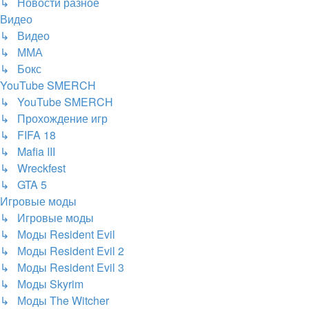
↳ Новости разное
Видео
↳ Видео
↳ ММА
↳ Бокс
YouTube SMERCH
↳ YouTube SMERCH
↳ Прохождение игр
↳ FIFA 18
↳ Mafia III
↳ Wreckfest
↳ GTA 5
Игровые моды
↳ Игровые моды
↳ Моды Resident Evil
↳ Моды Resident Evil 2
↳ Моды Resident Evil 3
↳ Моды Skyrim
↳ Моды The Witcher