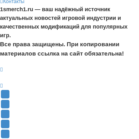
Контакты
1smerch1.ru — ваш надёжный источник
актуальных новостей игровой индустрии и
качественных модификаций для популярных
игр.
Все права защищены. При копировании
материалов ссылка на сайт обязательна!
YouTube
(Откроется
В
в
Контакте
Facebook
новой
(Откроется
(Откроется
Одноклассники
вкладке)
в
в
(Откроется
Twitter