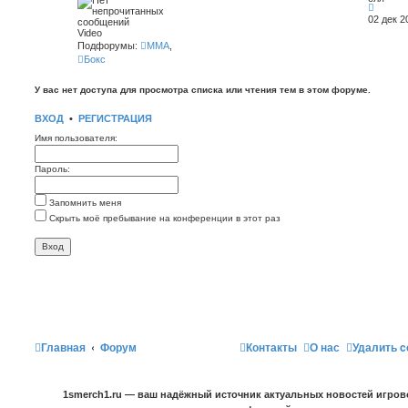
П
а
е
02 дек 2
л
р
Video
-
е
В
Подфорумы:
ММА
,
й
и
Бокс
т
д
и
е
к
о
У вас нет доступа для просмотра списка или чтения тем в этом форуме.
п
о
с
ВХОД
•
РЕГИСТРАЦИЯ
л
е
Имя пользователя:
д
н
е
Пароль:
м
у
с
Запомнить меня
о
Скрыть моё пребывание на конференции в этот раз
о
б
щ
е
н
и
ю
Главная
Форум
Контакты
О нас
Удалить c
1smerch1.ru — ваш надёжный источник актуальных новостей игров