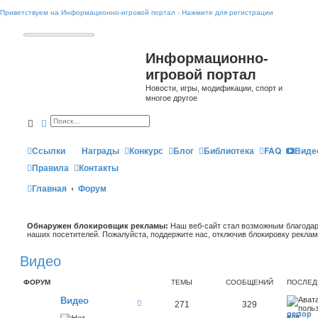
Приветствуем на Информационно-игровой портал - Нажмите для регистрации
Информационно-
игровой портал
Новости, игры, модификации, спорт и
многое другое
Поиск
Расширенный поиск
Ссылки
Награды
Конкурс
Блог
Библиотека
FAQ
Виде
Правила
Контакты
Главная
Форум
Обнаружен блокировщик рекламы:
Наш веб-сайт стал возможным благодар
наших посетителей. Пожалуйста, поддержите нас, отключив блокировку реклам
Видео
ФОРУМ
ТЕМЫ
СООБЩЕНИЙ
ПОСЛЕД
Видео
К
271
329
а
gertop
н