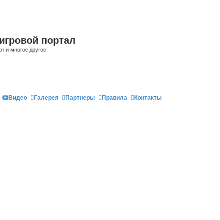
игровой портал
рт и многое другое
Видео
Галерея
Партнеры
Правила
Контакты