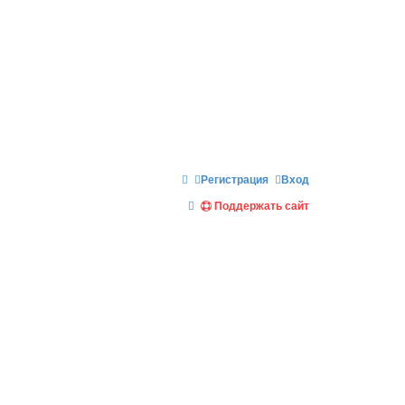
Регистрация
Вход
П
Поддержать сайт
о
и
с
к