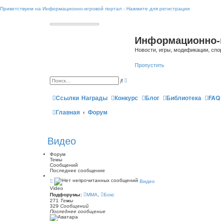
Приветствуем на Информационно-игровой портал - Нажмите для регистрации
Информационно-
Новости, игры, модификации, спо
Пропустить
Р
П
а
о
с
и
ш
Ссылки
Награды
Конкурс
Блог
Библиотека
FAQ
с
и
к
р
Главная
Форум
е
н
н
ы
й
Видео
п
о
и
Форум
с
Темы
к
Сообщений
Последнее сообщение
К
Видео
а
Video
н
Подфорумы:
ММА
,
Бокс
а
271
Темы
л
329
Сообщений
-
Последнее сообщение
В
и