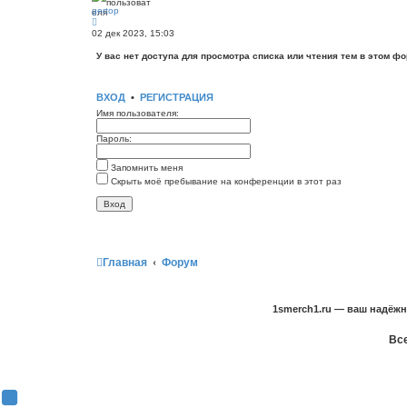
д
gertop
е
П
о
е
02 дек 2023, 15:03
р
е
У вас нет доступа для просмотра списка или чтения тем в этом фо
й
т
и
к
ВХОД
•
РЕГИСТРАЦИЯ
п
о
Имя пользователя:
с
л
Пароль:
е
д
н
Запомнить меня
е
м
Скрыть моё пребывание на конференции в этот раз
у
с
о
о
б
щ
е
Главная
Форум
н
и
ю
1smerch1.ru — ваш надёж
Все
Y