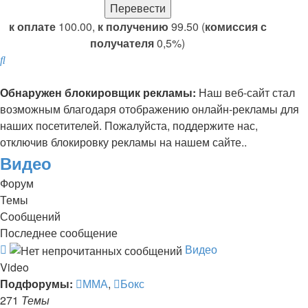
к оплате
100.00,
к получению
99.50 (
комиссия с
получателя
0,5%)
Поиск
Обнаружен блокировщик рекламы:
Наш веб-сайт стал
возможным благодаря отображению онлайн-рекламы для
наших посетителей. Пожалуйста, поддержите нас,
отключив блокировку рекламы на нашем сайте..
Видео
Форум
Темы
Сообщений
Последнее сообщение
Канал
Видео
-
Video
Видео
Подфорумы:
ММА
,
Бокс
271
Темы