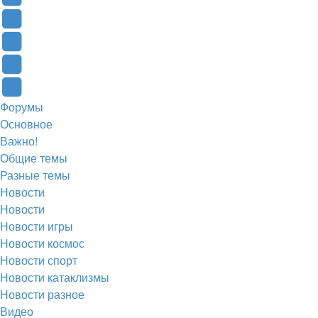
в
Контакте
Facebook
новой
(Откроется
(Откроется
Одноклассники
вкладке)
в
в
(Откроется
Twitter
новой
новой
в
(Откроется
Telegram
Форумы
вкладке)
вкладке)
новой
в
(Откроется
Основное
вкладке)
новой
в
Важно!
вкладке)
новой
Общие темы
Разные темы
вкладке)
Новости
Новости
Новости игры
Новости космос
Новости спорт
Новости катаклизмы
Новости разное
Видео