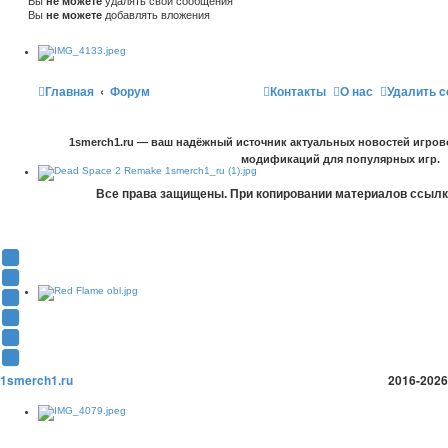
Вы
не можете
удалять свои сообщения
Вы
не можете
добавлять вложения
Главная
Форум
Контакты
О нас
Удалить c
1smerch1.ru — ваш надёжный источник актуальных новостей игров
модификаций для популярных игр.
Все права защищены. При копировании материалов ссылка
Y
o
В
u
К
F
T
о
a
О
u
н
c
д
T
b
т
e
н
w
T
e
а
b
о
i
e
1smerch1.ru
2016-2026
(
к
o
к
t
l
О
т
o
л
t
e
т
е
k
а
e
g