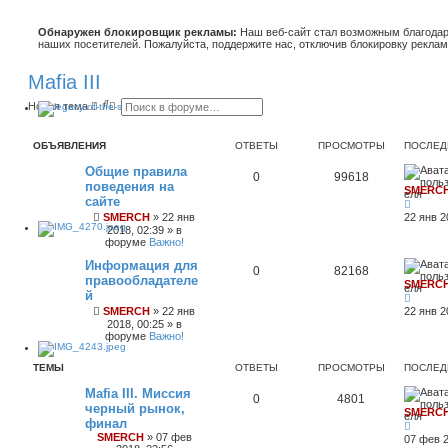
Обнаружен блокировщик рекламы:
Наш веб-сайт стал возможным благодар
наших посетителей. Пожалуйста, поддержите нас, отключив блокировку реклам
Mafia III
П
Р
Новая тема
о
а
и
с
с
ш
ОБЪЯВЛЕНИЯ
ОТВЕТЫ
ПРОСМОТРЫ
ПОСЛЕД
к
и
р
Общие правила
е
0
99618
поведения на
н
SMERC
н
сайте
ы
SMERCH
»
22 янв
22 янв 2
й
2018, 02:39
» в
п
форуме
Важно!
о
и
Информация для
0
82168
с
правообладателе
к
SMERC
й
SMERCH
»
22 янв
22 янв 2
2018, 00:25
» в
форуме
Важно!
ТЕМЫ
ОТВЕТЫ
ПРОСМОТРЫ
ПОСЛЕД
Mafia III. Миссия
0
4801
черный рынок,
SMERC
финал
SMERCH
»
07 фев
07 фев 2