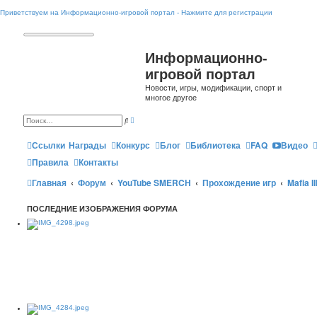
Приветствуем на Информационно-игровой портал - Нажмите для регистрации
Информационно-
игровой портал
Новости, игры, модификации, спорт и
многое другое
Р
П
а
о
с
и
ш
Ссылки
Награды
Конкурс
Блог
Библиотека
FAQ
Видео
с
и
к
р
Правила
Контакты
е
н
Главная
Форум
YouTube SMERCH
Прохождение игр
Mafia II
н
ы
й
п
ПОСЛЕДНИЕ ИЗОБРАЖЕНИЯ ФОРУМА
о
и
с
к