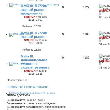
2018, 22:56
Mafia III. Миссия
0
4129
черный рынок,
SMERC
продолжение
SMERCH
»
03 фев
03 фев 2
2018, 23:07
Рейтинг: 0.52%
Mafia III. Миссия
0
4184
черный рынок
SMERC
SMERCH
»
31 янв
2018, 20:36
31 янв 2
Рейтинг: 0.52%
Mafia III.
0
4189
Дополнительная
SMERC
миссия по
захвату грузовика
31 янв 2
SMERCH
»
31 янв
2018, 02:18
Новая тема
Вернуться к списку форумов
ПРАВА ДОСТУПА
Вы
не можете
начинать темы
Вы
не можете
отвечать на сообщения
Вы
не можете
редактировать свои сообщения