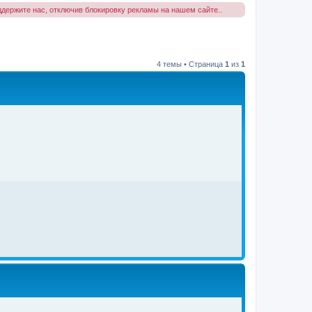
держите нас, отключив блокировку рекламы на нашем сайте..
4 темы • Страница
1
из
1