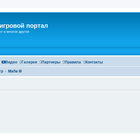
игровой портал
рт и многое другое
Видео
Галерея
Партнеры
Правила
Контакты
гр
Mafia III