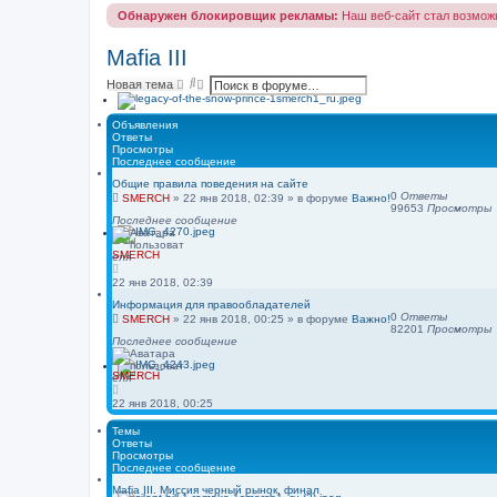
Обнаружен блокировщик рекламы:
Наш веб-сайт стал возможн
Mafia III
П
Р
Новая тема
о
а
и
с
с
ш
Объявления
к
и
Ответы
р
Просмотры
е
Последнее сообщение
н
Общие правила поведения на сайте
н
0
Ответы
SMERCH
»
22 янв 2018, 02:39
» в форуме
Важно!
ы
99653
Просмотры
й
Последнее сообщение
п
о
и
SMERCH
с
к
22 янв 2018, 02:39
Информация для правообладателей
0
Ответы
SMERCH
»
22 янв 2018, 00:25
» в форуме
Важно!
82201
Просмотры
Последнее сообщение
SMERCH
22 янв 2018, 00:25
Темы
Ответы
Просмотры
Последнее сообщение
Mafia III. Миссия черный рынок, финал