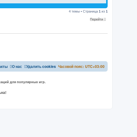
4 темы • Страница
1
из
1
Перейти
акты
О нас
Удалить cookies
Часовой пояс:
UTC+03:00
аций для популярных игр.
ьна!