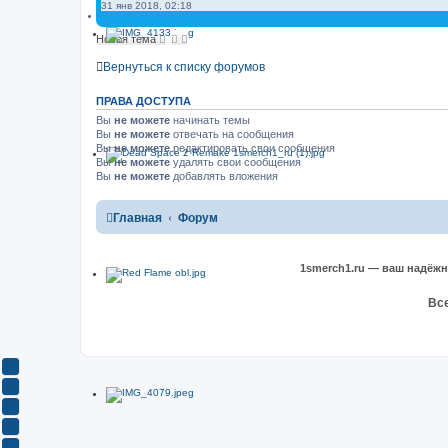
31 янв 2018, 02:18
Новая тема
Вернуться к списку форумов
ПРАВА ДОСТУПА
Вы
не можете
начинать темы
Вы
не можете
отвечать на сообщения
Вы
не можете
редактировать свои сообщения
Вы
не можете
удалять свои сообщения
Вы
не можете
добавлять вложения
Главная
Форум
1smerch1.ru — ваш надёж
Все
Y
o
В
u
К
F
T
о
a
О
u
н
c
д
T