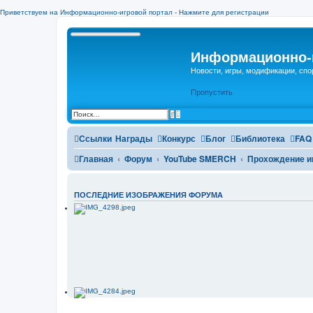
Приветствуем на Информационно-игровой портал - Нажмите для регистрации
Информационно-
Новости, игры, модификации, спо
Пропустить
Р
П
а
о
с
и
ш
Ссылки
Награды
Конкурс
Блог
Библиотека
FAQ
с
и
к
р
Главная
Форум
YouTube SMERCH
Прохождение и
е
н
н
ы
й
ПОСЛЕДНИЕ ИЗОБРАЖЕНИЯ ФОРУМА
п
о
и
с
к