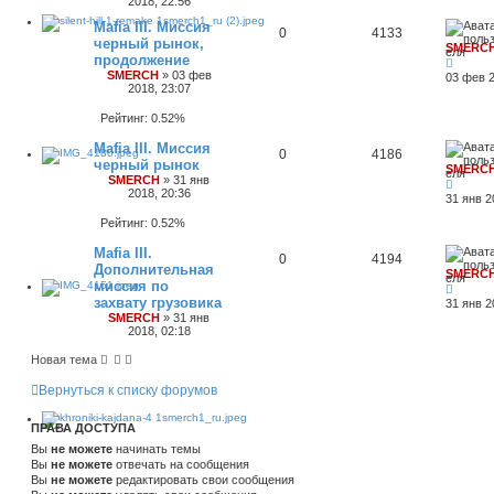
2018, 22:56
Mafia III. Миссия
0
4133
черный рынок,
SMERC
продолжение
SMERCH
»
03 фев
03 фев 2
2018, 23:07
Рейтинг: 0.52%
Mafia III. Миссия
0
4186
черный рынок
SMERC
SMERCH
»
31 янв
2018, 20:36
31 янв 2
Рейтинг: 0.52%
Mafia III.
0
4194
Дополнительная
SMERC
миссия по
захвату грузовика
31 янв 2
SMERCH
»
31 янв
2018, 02:18
Новая тема
Вернуться к списку форумов
ПРАВА ДОСТУПА
Вы
не можете
начинать темы
Вы
не можете
отвечать на сообщения
Вы
не можете
редактировать свои сообщения