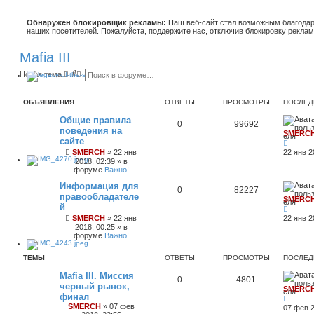
Обнаружен блокировщик рекламы:
Наш веб-сайт стал возможным благодар
наших посетителей. Пожалуйста, поддержите нас, отключив блокировку реклам
Mafia III
П
Р
Новая тема
о
а
и
с
с
ш
ОБЪЯВЛЕНИЯ
ОТВЕТЫ
ПРОСМОТРЫ
ПОСЛЕД
к
и
р
Общие правила
е
0
99692
поведения на
н
SMERC
н
сайте
ы
SMERCH
»
22 янв
22 янв 2
й
2018, 02:39
» в
п
форуме
Важно!
о
и
Информация для
0
82227
с
правообладателе
к
SMERC
й
SMERCH
»
22 янв
22 янв 2
2018, 00:25
» в
форуме
Важно!
ТЕМЫ
ОТВЕТЫ
ПРОСМОТРЫ
ПОСЛЕД
Mafia III. Миссия
0
4801
черный рынок,
SMERC
финал
SMERCH
»
07 фев
07 фев 2