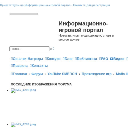
Приветствуем на Информационно-игровой портал - Нажмите для регистрации
Информационно-
игровой портал
Новости, игры, модификации, спорт и
многое другое
Р
П
а
о
с
и
ш
Ссылки
Награды
Конкурс
Блог
Библиотека
FAQ
Видео
с
и
к
р
Правила
Контакты
е
н
Главная
Форум
YouTube SMERCH
Прохождение игр
Mafia II
н
ы
й
п
ПОСЛЕДНИЕ ИЗОБРАЖЕНИЯ ФОРУМА
о
и
с
к