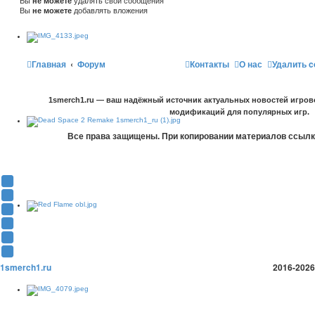
Вы
не можете
удалять свои сообщения
Вы
не можете
добавлять вложения
Главная
Форум
Контакты
О нас
Удалить c
1smerch1.ru — ваш надёжный источник актуальных новостей игров
модификаций для популярных игр.
Все права защищены. При копировании материалов ссылка
Y
o
В
u
К
F
T
о
a
О
u
н
c
д
T
b
т
e
н
w
T
e
а
b
о
i
e
1smerch1.ru
2016-2026
(
к
o
к
t
l
О
т
o
л
t
e
т
е
k
а
e
g