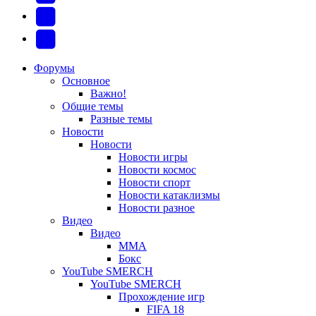
вкладке)
в
в
(Откроется
Twitter
новой
новой
в
(Откроется
Telegram
вкладке)
вкладке)
новой
в
(Откроется
Форумы
Основное
вкладке)
новой
в
Важно!
вкладке)
новой
Общие темы
Разные темы
вкладке)
Новости
Новости
Новости игры
Новости космос
Новости спорт
Новости катаклизмы
Новости разное
Видео
Видео
ММА
Бокс
YouTube SMERCH
YouTube SMERCH
Прохождение игр
FIFA 18