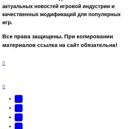
актуальных новостей игровой индустрии и
качественных модификаций для популярных
игр.
Все права защищены. При копировании
материалов ссылка на сайт обязательна!
YouTube
(Откроется
В
в
Контакте
Facebook
новой
(Откроется
(Откроется
Одноклассники