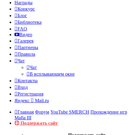
Награды
Конкурс
Блог
Библиотека
FAQ
Видео
Галерея
Партнеры
Правила
Чат
Чат
В всплывающем окне
Контакты
Вход
Регистрация
Яндекс
Mail.ru
Главная
Форум
YouTube SMERCH
Прохождение игр
Mafia III
Поддержать сайт