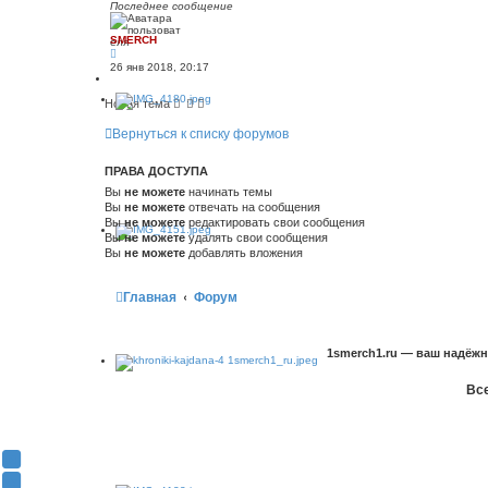
Последнее сообщение
SMERCH
26 янв 2018, 20:17
Новая тема
Вернуться к списку форумов
ПРАВА ДОСТУПА
Вы
не можете
начинать темы
Вы
не можете
отвечать на сообщения
Вы
не можете
редактировать свои сообщения
Вы
не можете
удалять свои сообщения
Вы
не можете
добавлять вложения
Главная
Форум
1smerch1.ru — ваш надёж
Все
Y
o
В