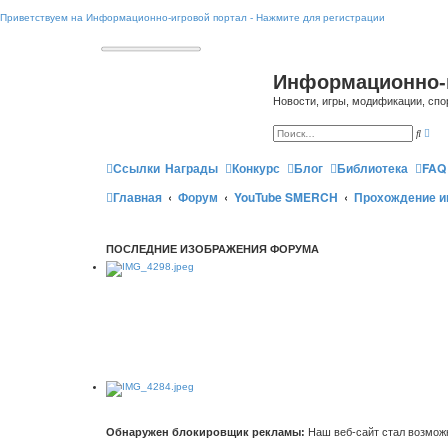
Приветствуем на Информационно-игровой портал - Нажмите для регистрации
Информационно-
Новости, игры, модификации, спо
Р
П
а
о
с
и
ш
Ссылки
Награды
Конкурс
Блог
Библиотека
FAQ
с
и
к
р
Главная
Форум
YouTube SMERCH
Прохождение и
е
н
н
ы
й
ПОСЛЕДНИЕ ИЗОБРАЖЕНИЯ ФОРУМА
п
о
и
с
к
Обнаружен блокировщик рекламы:
Наш веб-сайт стал возможн