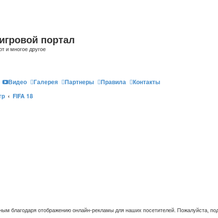
игровой портал
рт и многое другое
Видео
Галерея
Партнеры
Правила
Контакты
гр
FIFA 18
ым благодаря отображению онлайн-рекламы для наших посетителей. Пожалуйста, под