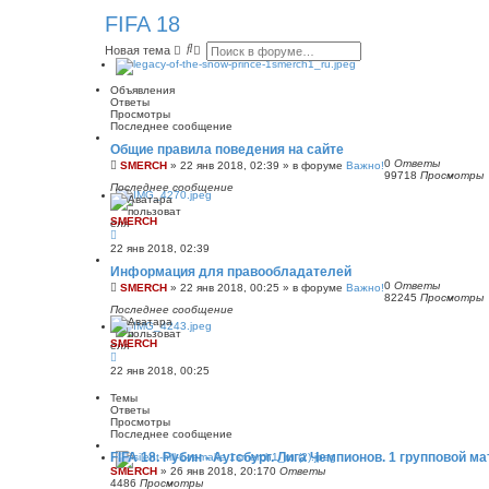
FIFA 18
П
Р
Новая тема
о
а
и
с
с
ш
Объявления
к
и
Ответы
р
Просмотры
е
Последнее сообщение
н
Общие правила поведения на сайте
н
0
Ответы
ы
SMERCH
»
22 янв 2018, 02:39
» в форуме
Важно!
99718
Просмотры
й
Последнее сообщение
п
о
и
SMERCH
с
к
22 янв 2018, 02:39
Информация для правообладателей
0
Ответы
SMERCH
»
22 янв 2018, 00:25
» в форуме
Важно!
82245
Просмотры
Последнее сообщение
SMERCH
22 янв 2018, 00:25
Темы
Ответы
Просмотры
Последнее сообщение
FIFA 18. Рубин - Аугсбург. Лига Чемпионов. 1 групповой ма
SMERCH
»
26 янв 2018, 20:17
0
Ответы
4486
Просмотры