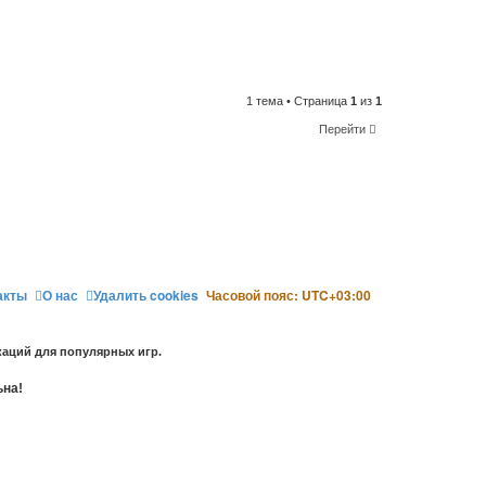
1 тема • Страница
1
из
1
Перейти
акты
О нас
Удалить cookies
Часовой пояс:
UTC+03:00
аций для популярных игр.
ьна!