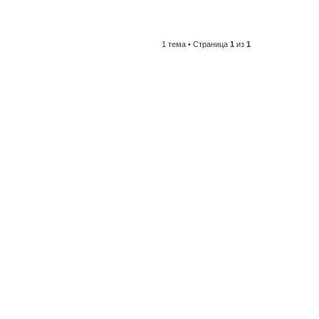
1 тема • Страница
1
из
1