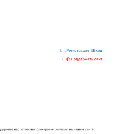
Регистрация
Вход
П
Поддержать сайт
о
и
с
к
держите нас, отключив блокировку рекламы на нашем сайте..