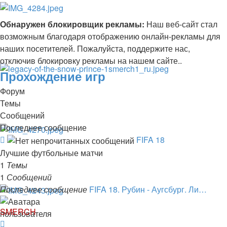
Обнаружен блокировщик рекламы:
Наш веб-сайт стал
возможным благодаря отображению онлайн-рекламы для
наших посетителей. Пожалуйста, поддержите нас,
отключив блокировку рекламы на нашем сайте..
Прохождение игр
Форум
Темы
Сообщений
Последнее сообщение
Канал
FIFA 18
-
Лучшие футбольные матчи
FIFA
1
Темы
18
1
Сообщений
Последнее сообщение
FIFA 18. Рубин - Аугсбург. Ли…
SMERCH
Перейти