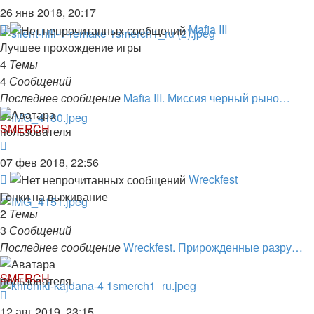
к
26 янв 2018, 20:17
последнему
Канал
Mafia III
сообщению
-
Лучшее прохождение игры
Mafia
4
Темы
III
4
Сообщений
Последнее сообщение
Mafia III. Миссия черный рыно…
SMERCH
Перейти
к
07 фев 2018, 22:56
последнему
Канал
Wreckfest
сообщению
-
Гонки на выживание
Wreckfest
2
Темы
3
Сообщений
Последнее сообщение
Wreckfest. Прирожденные разру…
SMERCH
Перейти
к
12 авг 2019, 23:15