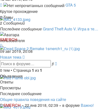
последнему
Канал
GTA 5
сообщению
-
Крутое прохождение
GTA
2
Темы
5
2
Сообщений
Последнее сообщение
Grand Theft Auto V. Игра в те…
SMERCH
Перейти
к
09 авг 2019, 20:08
последнему
Новая тема
сообщению
Расширенный
Поиск
поиск
0 тем • Страница
1
из
1
Объявления
Ответы
Просмотры
Последнее сообщение
Общие правила поведения на сайте
SMERCH
»
22 янв 2018, 02:39
» в форуме
Важно!