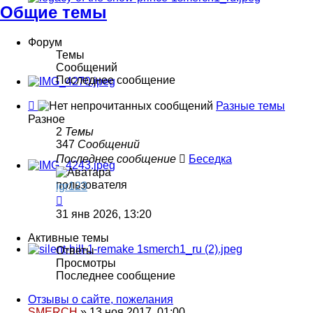
Общие темы
Форум
Темы
Сообщений
Последнее сообщение
Канал
Разные темы
-
Разное
Разные
2
Темы
темы
347
Сообщений
Последнее сообщение
Беседка
igr123
Перейти
к
31 янв 2026, 13:20
последнему
сообщению
Активные темы
Ответы
Просмотры
Последнее сообщение
Отзывы о сайте, пожелания
SMERCH
»
13 ноя 2017, 01:00