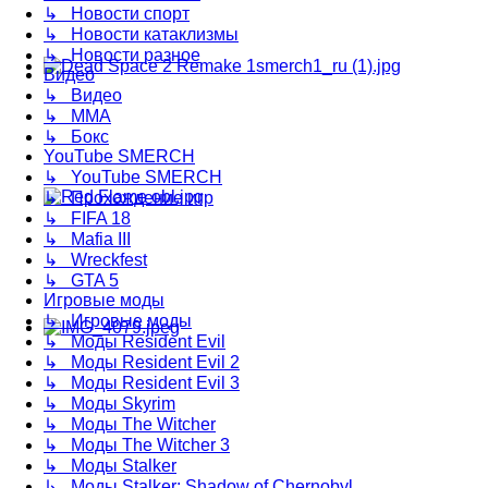
↳ Новости спорт
↳ Новости катаклизмы
↳ Новости разное
Видео
↳ Видео
↳ ММА
↳ Бокс
YouTube SMERCH
↳ YouTube SMERCH
↳ Прохождение игр
↳ FIFA 18
↳ Mafia III
↳ Wreckfest
↳ GTA 5
Игровые моды
↳ Игровые моды
↳ Моды Resident Evil
↳ Моды Resident Evil 2
↳ Моды Resident Evil 3
↳ Моды Skyrim
↳ Моды The Witcher
↳ Моды The Witcher 3
↳ Моды Stalker
↳ Моды Stalker: Shadow of Chernobyl