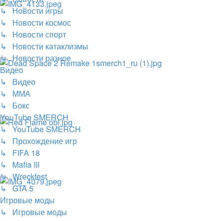
↳ Новости игры
↳ Новости космос
↳ Новости спорт
↳ Новости катаклизмы
↳ Новости разное
Видео
↳ Видео
↳ ММА
↳ Бокс
YouTube SMERCH
↳ YouTube SMERCH
↳ Прохождение игр
↳ FIFA 18
↳ Mafia III
↳ Wreckfest
↳ GTA 5
Игровые моды
↳ Игровые моды