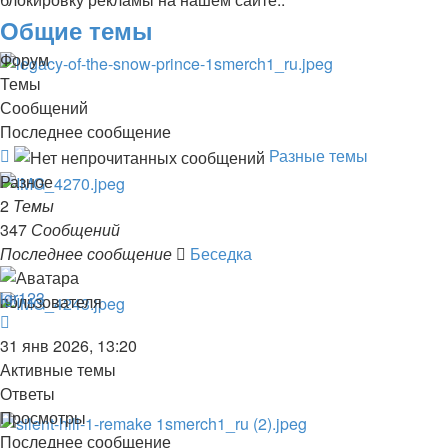
Общие темы
Форум
Темы
Сообщений
Последнее сообщение
Канал
Разные темы
-
Разное
Разные
2
Темы
темы
347
Сообщений
Последнее сообщение
Беседка
igr123
Перейти
к
31 янв 2026, 13:20
последнему
Активные темы
сообщению
Ответы
Просмотры
Последнее сообщение