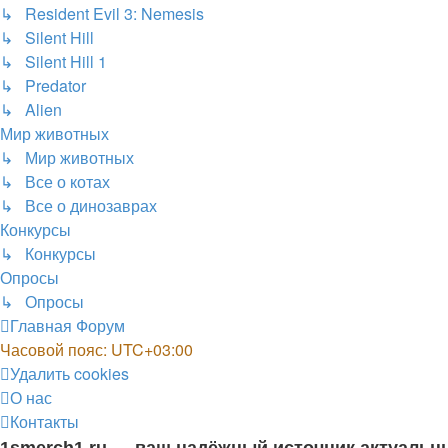
↳ Resident Evil 3: Nemesis
↳ Silent Hill
↳ Silent Hill 1
↳ Predator
↳ Alien
Мир животных
↳ Мир животных
↳ Все о котах
↳ Все о динозаврах
Конкурсы
↳ Конкурсы
Опросы
↳ Опросы
Главная
Форум
Часовой пояс:
UTC+03:00
Удалить cookies
О нас
Контакты
1smerch1.ru — ваш надёжный источник актуальн