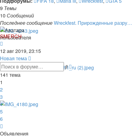
Подфорумы:
FIFA 18
,
Mafia III
,
Wreckfest
,
GTA 5
игр
9
Темы
10
Сообщений
Последнее сообщение
Wreckfest. Прирожденные разру…
SMERCH
Перейти
к
12 авг 2019, 23:15
последнему
Новая тема
сообщению
Расширенный
Поиск
поиск
141 тема
1
2
3
4
5
6
След.
Объявления