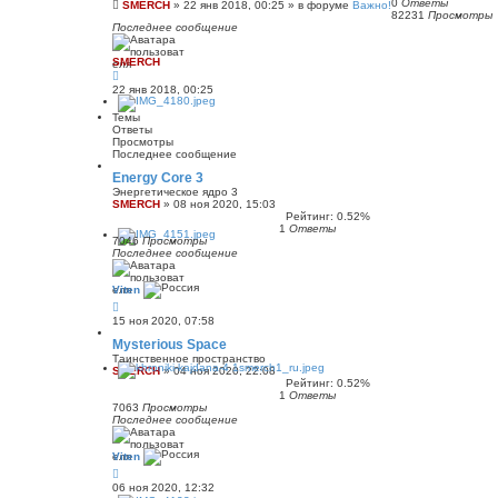
и
0
Ответы
SMERCH
»
22 янв 2018, 00:25
» в форуме
Важно!
ю
82231
Просмотры
Последнее сообщение
SMERCH
22 янв 2018, 00:25
Темы
Ответы
Просмотры
Последнее сообщение
Energy Core 3
Энергетическое ядро 3
SMERCH
»
08 ноя 2020, 15:03
Рейтинг: 0.52%
1
Ответы
7046
Просмотры
Последнее сообщение
Viten
15 ноя 2020, 07:58
Mysterious Space
Таинственное пространство
SMERCH
»
04 ноя 2020, 22:08
Рейтинг: 0.52%
1
Ответы
7063
Просмотры
Последнее сообщение
Viten
06 ноя 2020, 12:32