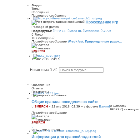
Форум
Темы
Сообщений
Последнее сообщение
Прохождение игр
Passage of games
Подфорумы:
FIFA 18
,
Mafia III
,
Wreckfest
,
GTA 5
9
Темы
10
Сообщений
Последнее сообщение
Wreckfest. Прирожденные разру…
SMERCH
П
е
12 авг 2019, 23:15
р
е
й
П
Р
Новая тема
т
о
а
и
и
с
к
с
ш
п
к
и
Объявления
о
р
Ответы
с
е
Просмотры
л
н
Последнее сообщение
е
н
д
Общие правила поведения на сайте
н
ы
е
0
Ответы
й
SMERCH
»
22 янв 2018, 02:39
» в форуме
Важно!
м
99699
Просмотры
п
у
Последнее сообщение
о
с
и
о
с
SMERCH
о
к
б
щ
22 янв 2018, 02:39
е
Информация для правообладателей
н