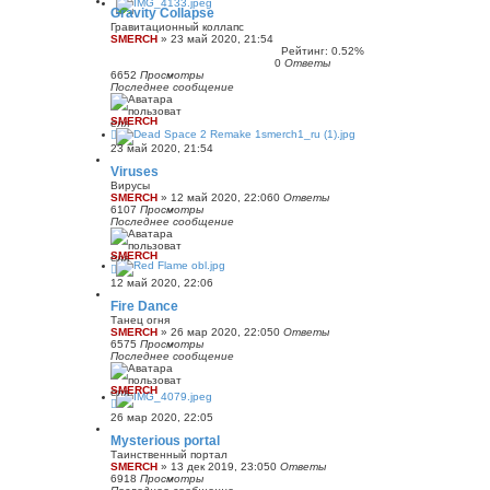
Gravity Collapse
Гравитационный коллапс
SMERCH
»
23 май 2020, 21:54
Рейтинг: 0.52%
0
Ответы
6652
Просмотры
Последнее сообщение
SMERCH
23 май 2020, 21:54
Viruses
Вирусы
SMERCH
»
12 май 2020, 22:06
0
Ответы
6107
Просмотры
Последнее сообщение
SMERCH
12 май 2020, 22:06
Fire Dance
Танец огня
SMERCH
»
26 мар 2020, 22:05
0
Ответы
6575
Просмотры
Последнее сообщение
SMERCH
26 мар 2020, 22:05
Mysterious portal
Таинственный портал
SMERCH
»
13 дек 2019, 23:05
0
Ответы
6918
Просмотры