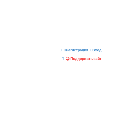
Регистрация
Вход
П
Поддержать сайт
о
и
с
к