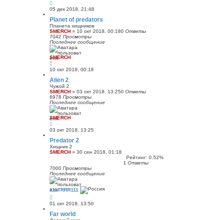
05 дек 2018, 21:48
Planet of predators
Планета хищников
SMERCH
»
10 окт 2018, 00:18
0
Ответы
7042
Просмотры
Последнее сообщение
SMERCH
10 окт 2018, 00:18
Alien 2
Чужой 2
SMERCH
»
03 окт 2018, 13:25
0
Ответы
6978
Просмотры
Последнее сообщение
SMERCH
03 окт 2018, 13:25
Predator 2
Хищник 2
SMERCH
»
30 сен 2018, 01:18
Рейтинг: 0.52%
1
Ответы
7000
Просмотры
Последнее сообщение
111TRRR111
01 окт 2018, 13:50
Far world