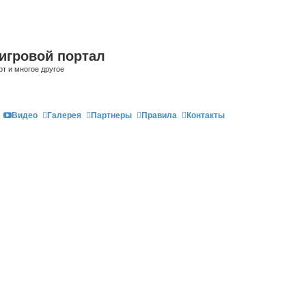
игровой портал
рт и многое другое
Видео
Галерея
Партнеры
Правила
Контакты