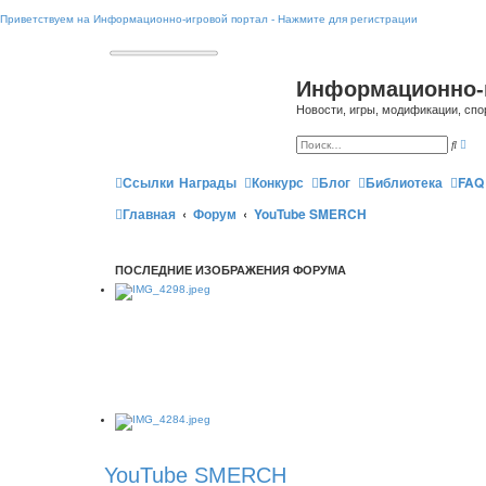
Приветствуем на Информационно-игровой портал - Нажмите для регистрации
Информационно-
Новости, игры, модификации, спо
Р
П
а
о
с
и
ш
Ссылки
Награды
Конкурс
Блог
Библиотека
FAQ
с
и
к
р
Главная
Форум
YouTube SMERCH
е
н
н
ы
й
ПОСЛЕДНИЕ ИЗОБРАЖЕНИЯ ФОРУМА
п
о
и
с
к
YouTube SMERCH