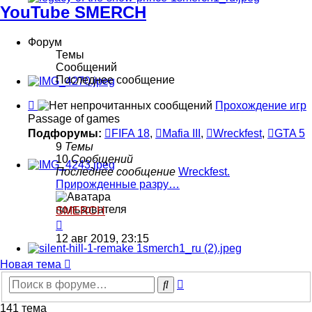
YouTube SMERCH
Форум
Темы
Сообщений
Последнее сообщение
Канал
Прохождение игр
-
Passage of games
Прохождение
Подфорумы:
FIFA 18
,
Mafia III
,
Wreckfest
,
GTA 5
игр
9
Темы
10
Сообщений
Последнее сообщение
Wreckfest.
Прирожденные разру…
SMERCH
Перейти
к
12 авг 2019, 23:15
последнему
сообщению
Новая тема
Расширенный
Поиск
поиск
141 тема