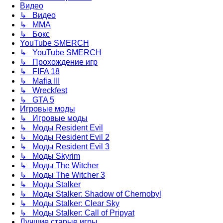
Видео
↳ Видео
↳ ММА
↳ Бокс
YouTube SMERCH
↳ YouTube SMERCH
↳ Прохождение игр
↳ FIFA 18
↳ Mafia III
↳ Wreckfest
↳ GTA 5
Игровые моды
↳ Игровые моды
↳ Моды Resident Evil
↳ Моды Resident Evil 2
↳ Моды Resident Evil 3
↳ Моды Skyrim
↳ Моды The Witcher
↳ Моды The Witcher 3
↳ Моды Stalker
↳ Моды Stalker: Shadow of Chernobyl
↳ Моды Stalker: Clear Sky
↳ Моды Stalker: Call of Pripyat
Лучшие старые игры