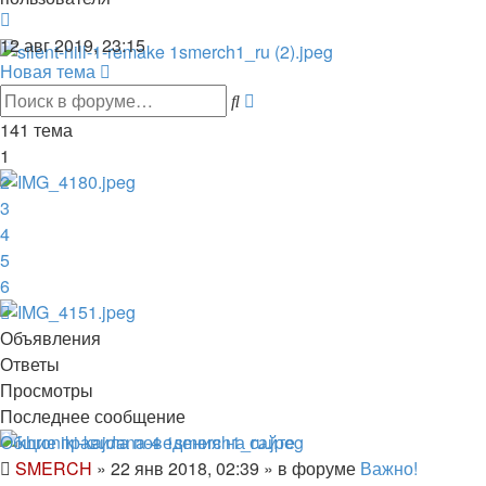
Перейти
к
12 авг 2019, 23:15
последнему
Новая тема
сообщению
Расширенный
Поиск
поиск
141 тема
1
2
3
4
5
6
След.
Объявления
Ответы
Просмотры
Последнее сообщение
Общие правила поведения на сайте
SMERCH
»
22 янв 2018, 02:39
» в форуме
Важно!