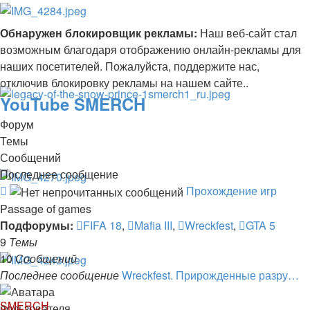
Обнаружен блокировщик рекламы:
Наш веб-сайт стал
возможным благодаря отображению онлайн-рекламы для
наших посетителей. Пожалуйста, поддержите нас,
отключив блокировку рекламы на нашем сайте..
YouTube SMERCH
Форум
Темы
Сообщений
Последнее сообщение
Канал
Прохождение игр
-
Passage of games
Прохождение
Подфорумы:
FIFA 18
,
Mafia III
,
Wreckfest
,
GTA 5
игр
9
Темы
10
Сообщений
Последнее сообщение
Wreckfest. Прирожденные разру…
SMERCH