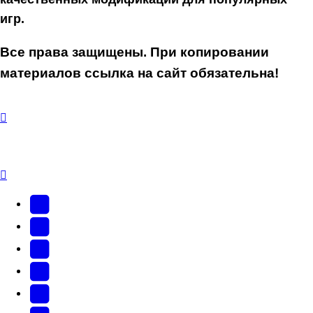
игр.
Все права защищены. При копировании
материалов ссылка на сайт обязательна!
YouTube
(Откроется
В
в
Контакте
Facebook
новой
(Откроется
(Откроется
Одноклассники
вкладке)
в
в
(Откроется
Twitter