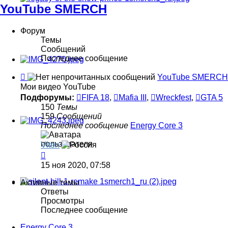
YouTube SMERCH
Форум
Темы
Сообщений
Последнее сообщение
Канал
YouTube SMERCH
-
Мои видео YouTube
YouTube
Подфорумы:
FIFA 18
,
Mafia III
,
Wreckfest
,
GTA 5
SMERCH
150
Темы
159
Сообщений
Последнее сообщение
Energy Core 3
Viten
Перейти
к
15 ноя 2020, 07:58
последнему
сообщению
Активные темы
Ответы
Просмотры
Последнее сообщение
Energy Core 3