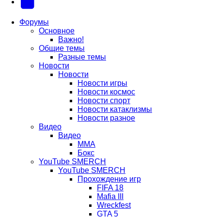
новой
новой
в
(Откроется
Telegram
вкладке)
вкладке)
новой
в
(Откроется
Форумы
Основное
вкладке)
новой
в
Важно!
вкладке)
новой
Общие темы
Разные темы
вкладке)
Новости
Новости
Новости игры
Новости космос
Новости спорт
Новости катаклизмы
Новости разное
Видео
Видео
ММА
Бокс
YouTube SMERCH
YouTube SMERCH
Прохождение игр
FIFA 18
Mafia III
Wreckfest
GTA 5