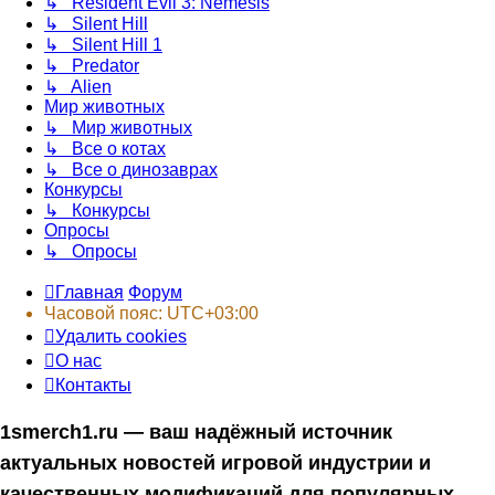
↳ Resident Evil 3: Nemesis
↳ Silent Hill
↳ Silent Hill 1
↳ Predator
↳ Alien
Мир животных
↳ Мир животных
↳ Все о котах
↳ Все о динозаврах
Конкурсы
↳ Конкурсы
Опросы
↳ Опросы
Главная
Форум
Часовой пояс:
UTC+03:00
Удалить cookies
О нас
Контакты
1smerch1.ru — ваш надёжный источник
актуальных новостей игровой индустрии и
качественных модификаций для популярных