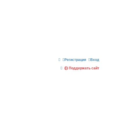
Регистрация
Вход
П
Поддержать сайт
о
и
с
к