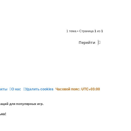
1 тема • Страница
1
из
1
Перейти
акты
О нас
Удалить cookies
Часовой пояс:
UTC+03:00
аций для популярных игр.
ьна!