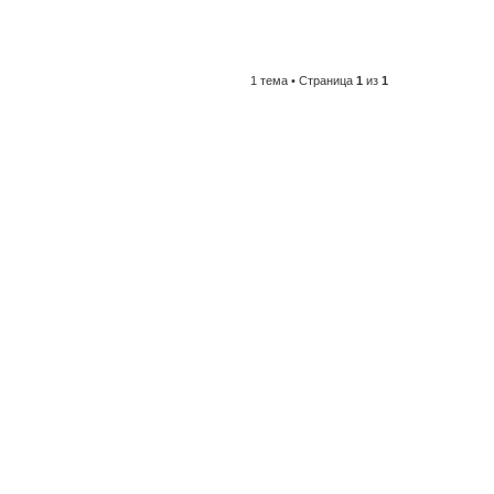
1 тема • Страница
1
из
1