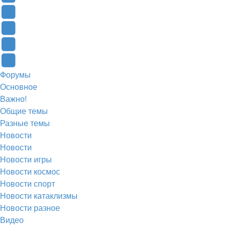
в
Контакте
Facebook
новой
(Откроется
(Откроется
Одноклассники
вкладке)
в
в
(Откроется
Twitter
новой
новой
в
(Откроется
Telegram
Форумы
вкладке)
вкладке)
новой
в
(Откроется
Основное
вкладке)
новой
в
Важно!
вкладке)
новой
Общие темы
Разные темы
вкладке)
Новости
Новости
Новости игры
Новости космос
Новости спорт
Новости катаклизмы
Новости разное
Видео