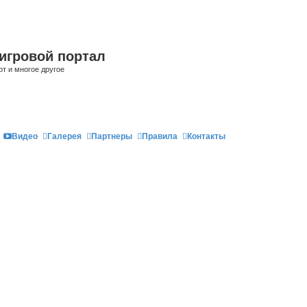
игровой портал
рт и многое другое
Видео
Галерея
Партнеры
Правила
Контакты