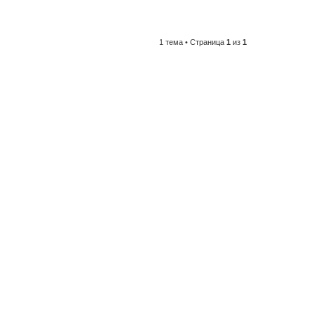
1 тема • Страница
1
из
1