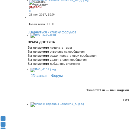
SMERCH
23 ноя 2017, 15:54
Новая тема
Вернуться к списку форумов
ПРАВА ДОСТУПА
Вы
не можете
начинать темы
Вы
не можете
отвечать на сообщения
Вы
не можете
редактировать свои сообщения
Вы
не можете
удалять свои сообщения
Вы
не можете
добавлять вложения
Главная
Форум
1smerch1.ru — ваш надёж
Все
Y
o
В