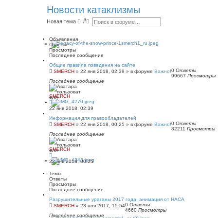
Новости катаклизмы
П
Р
Новая тема
о
а
и
с
с
ш
Объявления
к
и
Ответы
р
Просмотры
е
Последнее сообщение
н
Общие правила поведения на сайте
н
0
Ответы
SMERCH
»
22 янв 2018, 02:39
» в форуме
Важно!
ы
99667
Просмотры
й
Последнее сообщение
п
о
и
SMERCH
с
к
22 янв 2018, 02:39
Информация для правообладателей
0
Ответы
SMERCH
»
22 янв 2018, 00:25
» в форуме
Важно!
82211
Просмотры
Последнее сообщение
SMERCH
22 янв 2018, 00:25
Темы
Ответы
Просмотры
Последнее сообщение
Разрушительные ураганы 2017 года: анимация от НАСА
0
Ответы
SMERCH
»
23 ноя 2017, 15:54
4660
Просмотры
Последнее сообщение