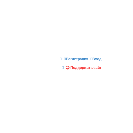
Регистрация
Вход
П
Поддержать сайт
о
и
с
к