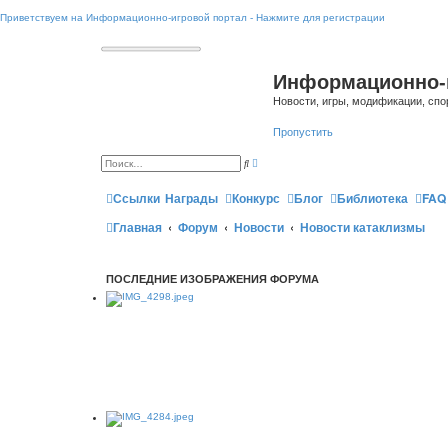
Приветствуем на Информационно-игровой портал - Нажмите для регистрации
Информационно-
Новости, игры, модификации, спо
Пропустить
Р
П
а
о
с
и
ш
Ссылки
Награды
Конкурс
Блог
Библиотека
FAQ
с
и
к
р
Главная
Форум
Новости
Новости катаклизмы
е
н
н
ы
й
ПОСЛЕДНИЕ ИЗОБРАЖЕНИЯ ФОРУМА
п
о
и
с
к