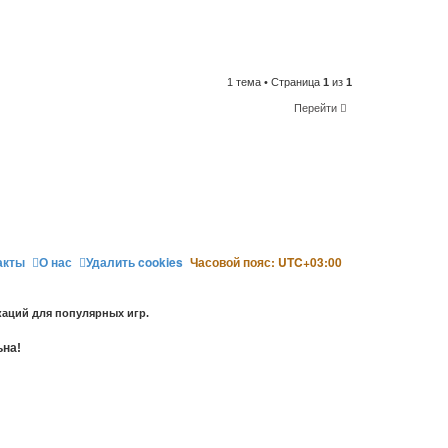
1 тема • Страница
1
из
1
Перейти
акты
О нас
Удалить cookies
Часовой пояс:
UTC+03:00
аций для популярных игр.
ьна!