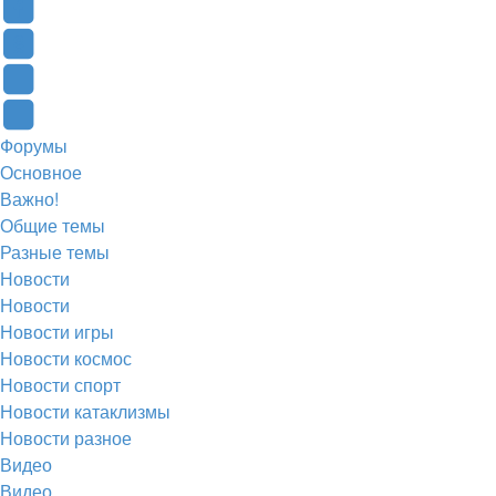
в
Контакте
Facebook
новой
(Откроется
(Откроется
Одноклассники
вкладке)
в
в
(Откроется
Twitter
новой
новой
в
(Откроется
Telegram
Форумы
вкладке)
вкладке)
новой
в
(Откроется
Основное
вкладке)
новой
в
Важно!
вкладке)
новой
Общие темы
Разные темы
вкладке)
Новости
Новости
Новости игры
Новости космос
Новости спорт
Новости катаклизмы
Новости разное
Видео
Видео