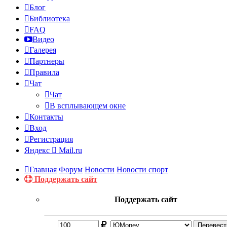
Блог
Библиотека
FAQ
Видео
Галерея
Партнеры
Правила
Чат
Чат
В всплывающем окне
Контакты
Вход
Регистрация
Яндекс
Mail.ru
Главная
Форум
Новости
Новости спорт
Поддержать сайт
Поддержать сайт