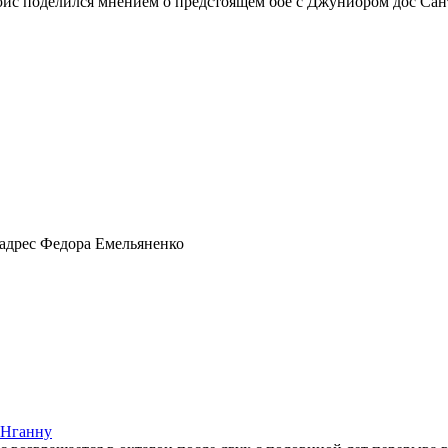
юис поделился мнением о предстоящем бое с Джуниором дос Са
 адрес Федора Емельяненко
 Нганну