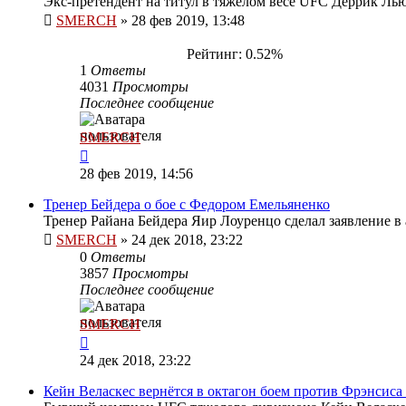
Экс-претендент на титул в тяжелом весе UFC Деррик Ль
SMERCH
»
28 фев 2019, 13:48
Рейтинг: 0.52%
1
Ответы
4031
Просмотры
Последнее сообщение
SMERCH
28 фев 2019, 14:56
Тренер Бейдера о бое с Федором Емельяненко
Тренер Райана Бейдера Яир Лоуренцо сделал заявление в
SMERCH
»
24 дек 2018, 23:22
0
Ответы
3857
Просмотры
Последнее сообщение
SMERCH
24 дек 2018, 23:22
Кейн Веласкес вернётся в октагон боем против Фрэнсиса