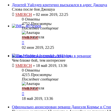
Деонтей Уайлдер критично высказался в адрес Джошуа
Слова после боя Джошуа
SMERCH
»
02 июн 2019, 22:25
0
Ответы
4752
Просмотры
Последнее сообщение
SMERCH
02 июн 2019, 22:25
Кормье пообещал сломать Миочича в реванше
Чем ближе бой, тем интереснее
SMERCH
»
18 май 2019, 13:36
0
Ответы
4215
Просмотры
Последнее сообщение
SMERCH
18 май 2019, 13:36
Официально анонсирован реванш Даниэля Кормье и Сти